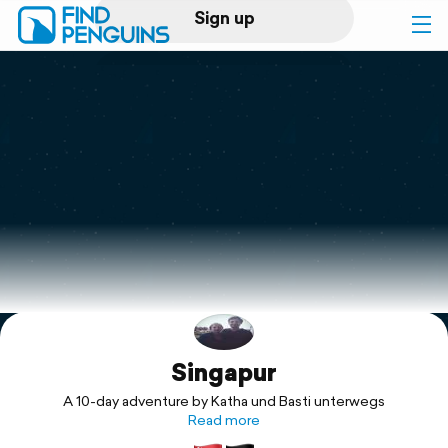
Sign up
Log in
Home
Print a book
Flyover video
Explore
Singapur
Support
A 10-day adventure by Katha und Basti unterwegs
Read more