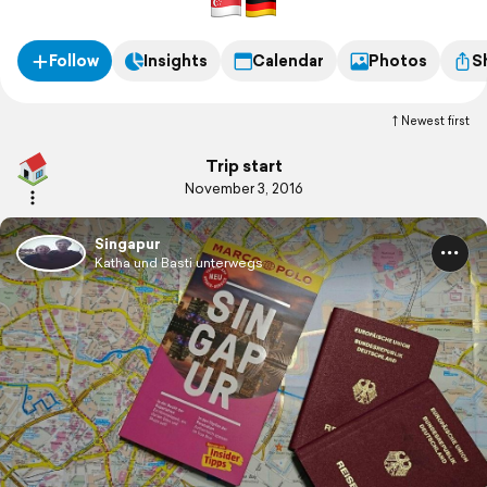
Follow
Insights
Calendar
Photos
S
Newest first
Trip start
November 3, 2016
Singapur
Katha und Basti unterwegs