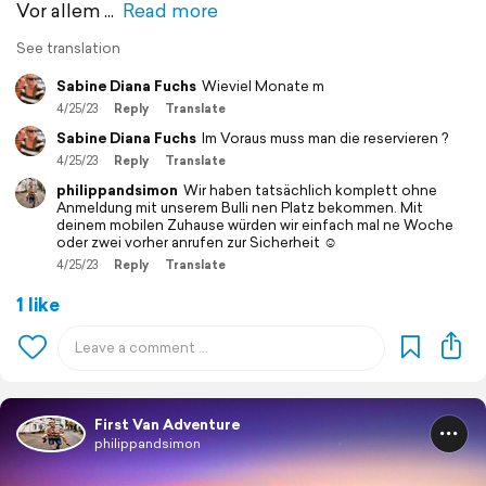
Vor allem
Read more
See translation
Sabine Diana Fuchs
Wieviel Monate m
4/25/23
Reply
Translate
Sabine Diana Fuchs
Im Voraus muss man die reservieren ?
4/25/23
Reply
Translate
philippandsimon
Wir haben tatsächlich komplett ohne
Anmeldung mit unserem Bulli nen Platz bekommen. Mit
deinem mobilen Zuhause würden wir einfach mal ne Woche
oder zwei vorher anrufen zur Sicherheit ☺️
4/25/23
Reply
Translate
1 like
First Van Adventure
philippandsimon