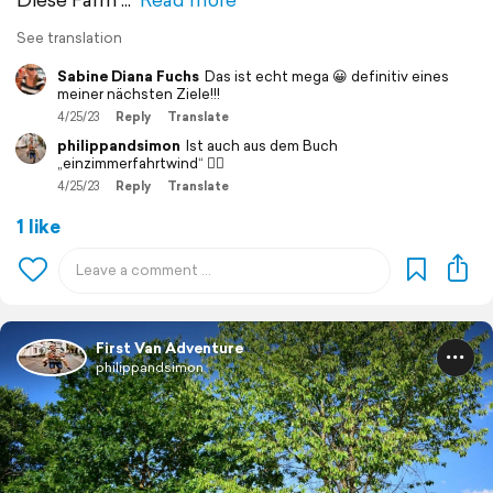
See translation
Sabine Diana Fuchs
Das ist echt mega 😀 definitiv eines
meiner nächsten Ziele!!!
4/25/23
Reply
Translate
philippandsimon
Ist auch aus dem Buch
„einzimmerfahrtwind“ 👌🏽
4/25/23
Reply
Translate
1 like
First Van Adventure
philippandsimon