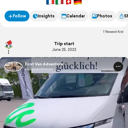
nach Italien und Frankreich.
Follow
Insights
Calendar
Photos
S
Newest first
Trip start
June 25, 2022
First Van Adventure
philippandsimon