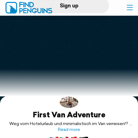
Sign up
Log in
Home
Print a book
Flyover video
Explore
First Van Adventure
Support
Weg vom Hotelurlaub und minimalistisch im Van verreisen!?
Vor Jahren noch undenkbar und heute unser Leben ❤️
Read more
Begleitet uns auf unserer ersten Vantour durch die Schweiz