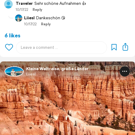
Traveler
Sehr schöne Aufnahmen 👍
10/17/22
Reply
Liiesl
Dankeschön 😘
10/17/22
Reply
6 likes
Kleine Weltreise, große Länder
Liiesl