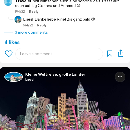
Traveler
Wir wünschen euch eine schöne Zeit. Passt auf
euch auf! Lg Corinna und Achmed 😘
9/4/22
Reply
Liiesl
Danke liebe Rine! Bis ganz bald 😘
9/4/22
Reply
3 more comments
4 likes
Kleine Weltreise, große Länder
Liiesl