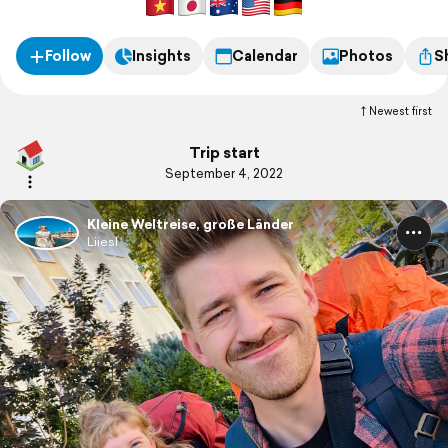
Follow
Insights
Calendar
Photos
S
Newest first
Trip start
September 4, 2022
Kleine Weltreise, große Länder
Liiesl