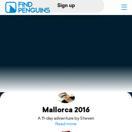
Sign up
Log in
Home
Print a book
Flyover video
Explore
Mallorca 2016
Support
A 11-day adventure by Steven
Read more