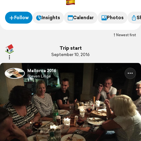
Follow
Insights
Calendar
Photos
S
Newest first
Trip start
September 10, 2016
Mallorca 2016
Steven Lillge