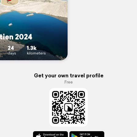
tien 2024
24
1.3k
days
kilometers
Get your own travel profile
Free