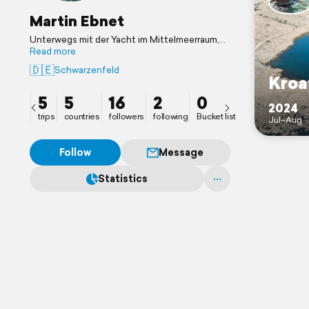
Martin Ebnet
Unterwegs mit der Yacht im Mittelmeerraum,
fremde und schöne Orte erkunden und die
Read more
Seele baumeln lassen
🇩🇪
Schwarzenfeld
Kroa
5
5
16
2
0
2024
trips
countries
followers
following
Bucket list
Jul–Aug
Follow
Message
Statistics