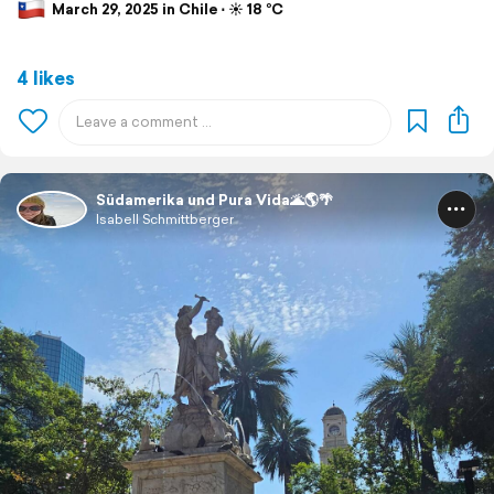
March 29, 2025 in Chile ⋅ ☀️ 18 °C
4 likes
Südamerika und Pura Vida🌋🌎🌴
Isabell Schmittberger