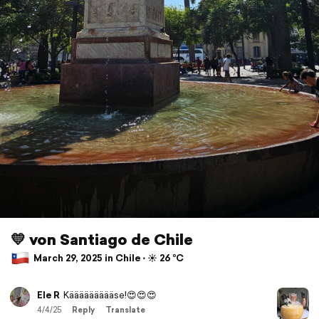
💛 von Santiago de Chile
March 29, 2025 in Chile ⋅ ☀️ 26 °C
Ele R
Käääääääääse!😍😍😍
4/4/25
Reply
Translate