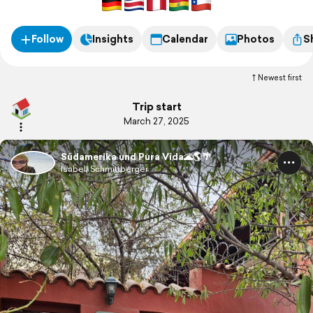
Follow
Insights
Calendar
Photos
S
Newest first
Trip start
March 27, 2025
Südamerika und Pura Vida🌋🌎🌴
Isabell Schmittberger