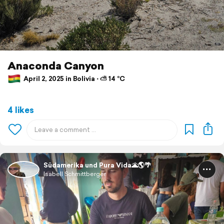
Anaconda Canyon
April 2, 2025 in Bolivia ⋅ ⛅ 14 °C
4 likes
Südamerika und Pura Vida🌋🌎🌴
Isabell Schmittberger