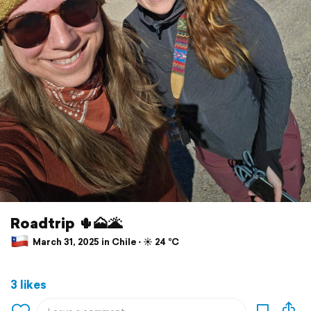
Roadtrip 🌵🗻🌋
March 31, 2025 in Chile ⋅ ☀️ 24 °C
3 likes