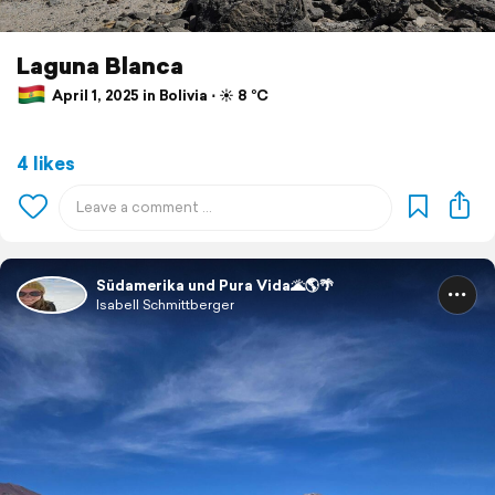
Laguna Blanca
April 1, 2025 in Bolivia ⋅ ☀️ 8 °C
4 likes
Südamerika und Pura Vida🌋🌎🌴
Isabell Schmittberger