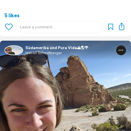
5 likes
Südamerika und Pura Vida🌋🌎🌴
Isabell Schmittberger