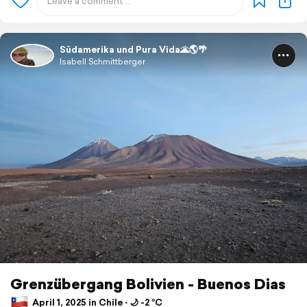
Südamerika und Pura Vida🌋🌎🌴
Isabell Schmittberger
Grenzübergang Bolivien - Buenos Dias
April 1, 2025 in Chile ⋅ 🌙 -2 °C