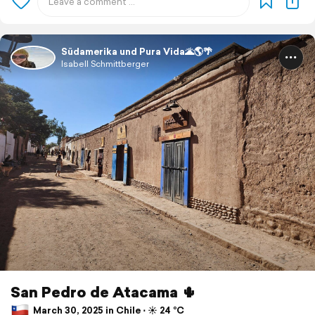
Südamerika und Pura Vida🌋🌎🌴
Isabell Schmittberger
San Pedro de Atacama 🌵
March 30, 2025 in Chile ⋅ ☀️ 24 °C