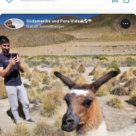
Südamerika und Pura Vida🌋🌎🌴
Isabell Schmittberger