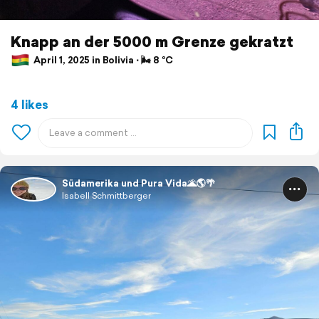
Knapp an der 5000 m Grenze gekratzt
April 1, 2025 in Bolivia ⋅ 🌬 8 °C
4 likes
Südamerika und Pura Vida🌋🌎🌴
Isabell Schmittberger