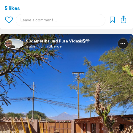
5 likes
Südamerika und Pura Vida🌋🌎🌴
Isabell Schmittberger