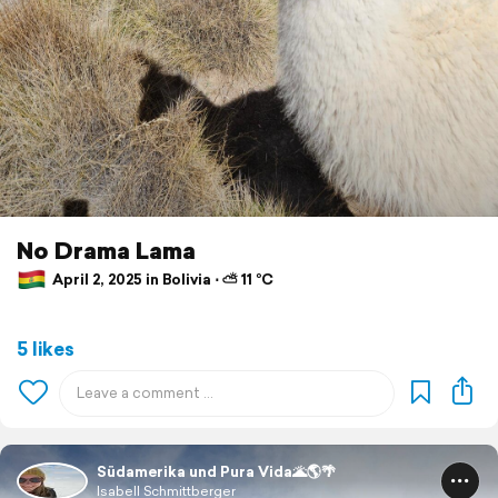
No Drama Lama
April 2, 2025 in Bolivia ⋅ ⛅ 11 °C
5 likes
Südamerika und Pura Vida🌋🌎🌴
Isabell Schmittberger