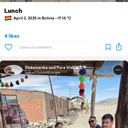
Lunch
April 2, 2025 in Bolivia ⋅ ⛅ 16 °C
4 likes
Südamerika und Pura Vida🌋🌎🌴
Isabell Schmittberger