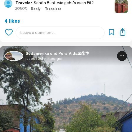
Traveler
Schön Bunt ,wie geht's euch Fit?
3/28/25
Reply
Translate
4 likes
Südamerika und Pura Vida🌋🌎🌴
Isabell Schmittberger