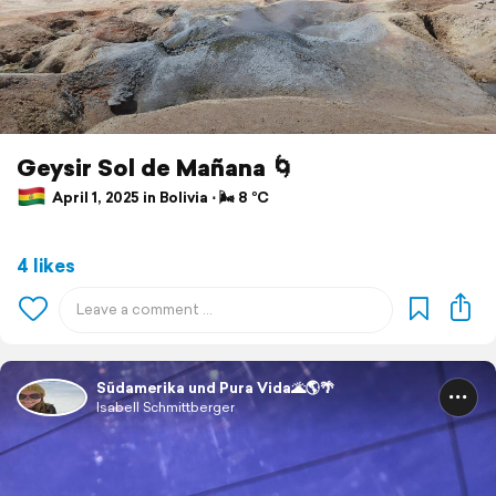
Geysir Sol de Mañana 🌀
April 1, 2025 in Bolivia ⋅ 🌬 8 °C
4 likes
Südamerika und Pura Vida🌋🌎🌴
Isabell Schmittberger