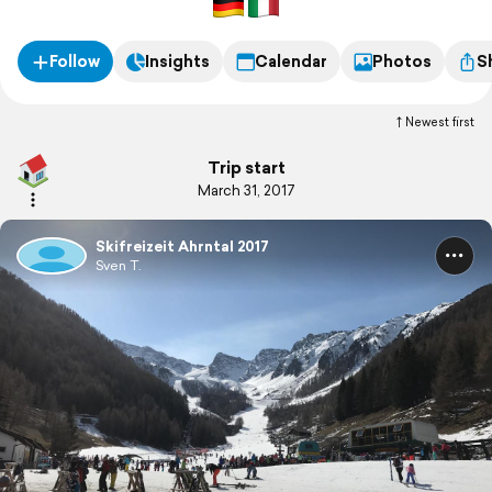
Follow
Insights
Calendar
Photos
S
Newest first
Trip start
March 31, 2017
Skifreizeit Ahrntal 2017
Sven T.