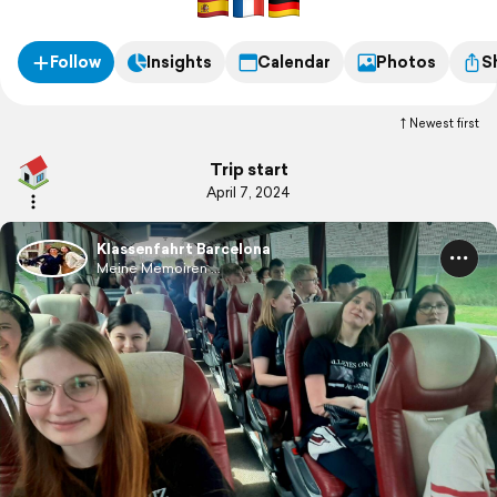
Follow
Insights
Calendar
Photos
S
Newest first
Trip start
April 7, 2024
Klassenfahrt Barcelona
Meine Memoiren ...