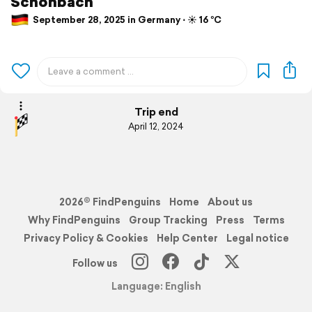
Schönbach
September 28, 2025 in Germany ⋅ ☀️ 16 °C
Trip end
April 12, 2024
2026© FindPenguins
Home
About us
Why FindPenguins
Group Tracking
Press
Terms
Privacy Policy & Cookies
Help Center
Legal notice
Follow us
Language: English