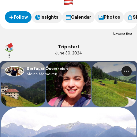
Follow
Insights
Calendar
Photos
S
Newest first
Trip start
June 30, 2024
Serfaus/ Österreich
Meine Memoiren ...