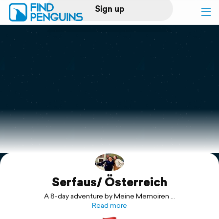
Sign up
Log in
Home
Print a book
Flyover video
Explore
Serfaus/ Österreich
Support
A 8-day adventure by Meine Memoiren ...
Read more