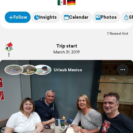
Follow
Insights
Calendar
Photos
S
Newest first
Trip start
March 31, 2019
Urlaub Mexico