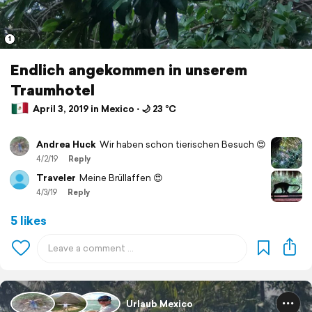
1
Endlich angekommen in unserem
Traumhotel
April 3, 2019 in Mexico ⋅ 🌙 23 °C
Andrea Huck
Wir haben schon tierischen Besuch 😍
4/2/19
Reply
Traveler
Meine Brüllaffen 😍
4/3/19
Reply
5 likes
Urlaub Mexico