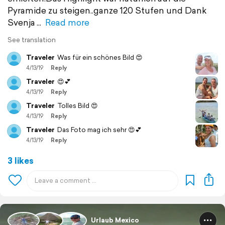
Pyramide zu steigen..ganze 120 Stufen und Dank
Svenja
Read more
See translation
Traveler
Was für ein schönes Bild 😍
4/13/19
Reply
Traveler
😍💕
4/13/19
Reply
Traveler
Tolles Bild 😍
4/13/19
Reply
Traveler
Das Foto mag ich sehr 😍💕
4/13/19
Reply
3 likes
Urlaub Mexico