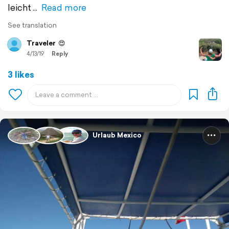
leicht
Read more
See translation
Traveler
😍
4/13/19
Reply
3 likes
Urlaub Mexico