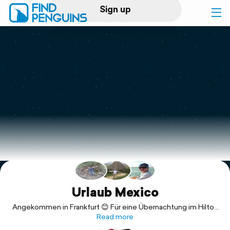
Sign up
Log in
Home
Print a book
Flyover video
Explore
Support
Urlaub Mexico
Angekommen in Frankfurt 😊 Für eine Übernachtung im Hilton
,bevor es morgen in den Flieger geht😊😎
Read more