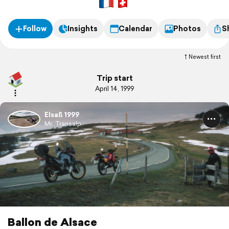
Follow
Insights
Calendar
Photos
S
Newest first
Trip start
April 14, 1999
Elsaß 1999
Mr. Transalp
Ballon de Alsace