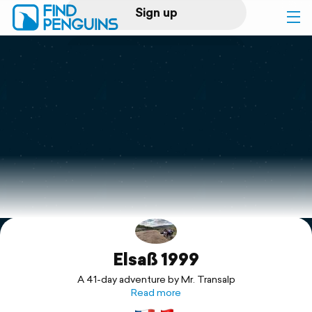
Sign up
Log in
Home
Print a book
Flyover video
Explore
Elsaß 1999
Support
A 41-day adventure by Mr. Transalp
Read more