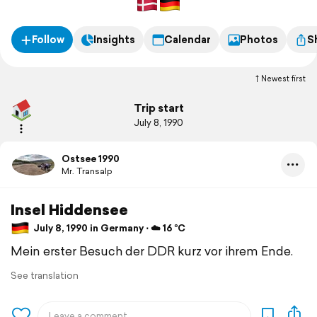
Follow
Insights
Calendar
Photos
S
Newest first
Trip start
July 8, 1990
Ostsee 1990
Mr. Transalp
Insel Hiddensee
July 8, 1990 in Germany ⋅ ☁️ 16 °C
Mein erster Besuch der DDR kurz vor ihrem Ende.
See translation