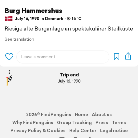
Burg Hammershus
July 16, 1990 in Denmark ⋅ ☀️ 16 °C
Riesige alte Burganlage an spektakulärer Steilküste
See translation
Trip end
July 16, 1990
2026© FindPenguins
Home
About us
Why FindPenguins
Group Tracking
Press
Terms
Privacy Policy & Cookies
Help Center
Legal notice