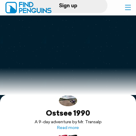
Sign up
Log in
Home
Print a book
Flyover video
Explore
Ostsee 1990
Support
A 9-day adventure by Mr. Transalp
Read more