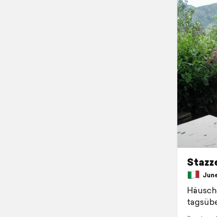
Stazz
June 
Häusche
tagsüb