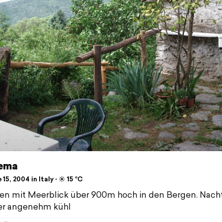
ema
15, 2004 in Italy ⋅ ☀️ 15 °C
n mit Meerblick über 900m hoch in den Bergen. Nachts
er angenehm kühl