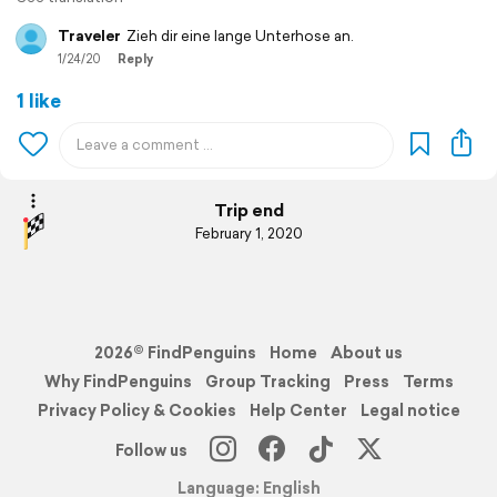
Traveler
Zieh dir eine lange Unterhose an.
1/24/20
Reply
1 like
Trip end
February 1, 2020
2026© FindPenguins
Home
About us
Why FindPenguins
Group Tracking
Press
Terms
Privacy Policy & Cookies
Help Center
Legal notice
Follow us
Language: English