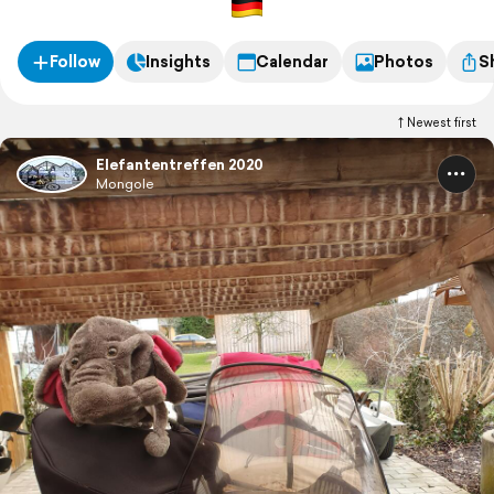
Follow
Insights
Calendar
Photos
S
Newest first
Elefantentreffen 2020
Mongole