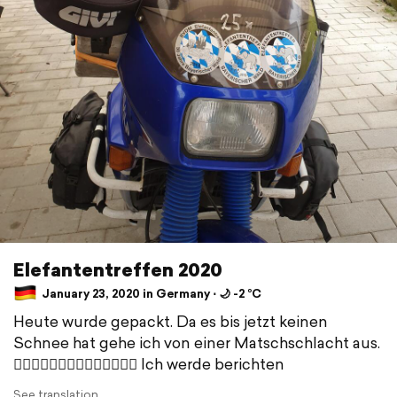
Elefantentreffen 2020
January 23, 2020 in Germany ⋅ 🌙 -2 °C
Heute wurde gepackt. Da es bis jetzt keinen
Schnee hat gehe ich von einer Matschschlacht aus.
🧟‍♀️🧟‍♀️🧟‍♀️🧟‍♀️🧟‍♀️🧟‍♀️🧟‍♀️ Ich werde berichten
See translation