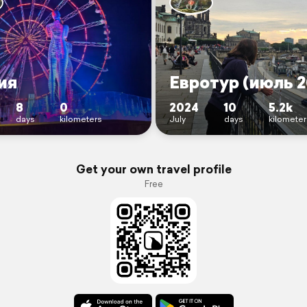
ия
Евротур (июль 2
8
0
2024
10
5.2k
days
kilometers
July
days
kilomete
Get your own travel profile
Free