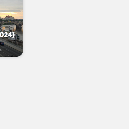
024)
rs