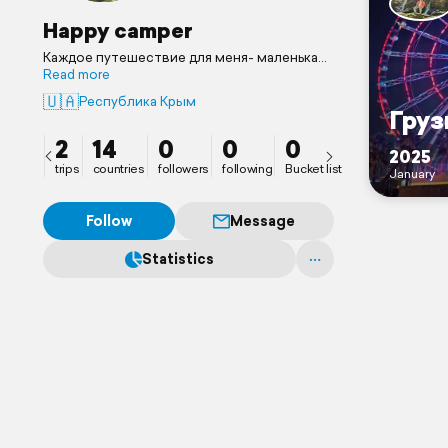
Happy camper
Каждое путешествие для меня- маленькая
новая жизнь. Стараюсь максимально
Read more
насыщенно проживать каждую из них...
🇺🇦
Республика Крым
Груз
2
14
0
0
0
2025
trips
countries
followers
following
Bucket list
January
Follow
Message
Statistics