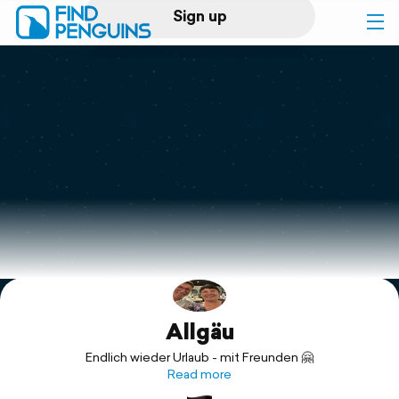
Sign up
Log in
Home
Print a book
Flyover video
Explore
Allgäu
Support
Endlich wieder Urlaub - mit Freunden 🤗
Read more