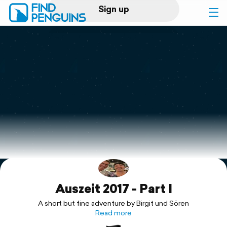
Sign up
Log in
Home
Print a book
Flyover video
Explore
Auszeit 2017 - Part I
Support
A short but fine adventure by Birgit und Sören
Read more