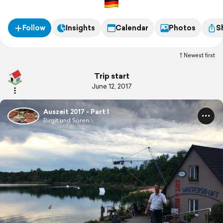
Follow
Insights
Calendar
Photos
S
Newest first
Trip start
June 12, 2017
Auszeit 2017 - Part I
Birgit und Sören