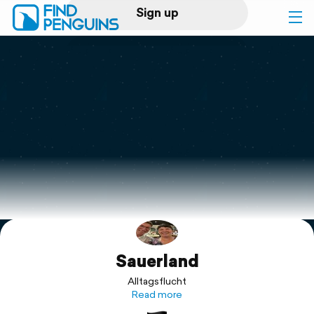
Sign up
Log in
Home
Print a book
Flyover video
Explore
Sauerland
Support
Alltagsflucht
Read more