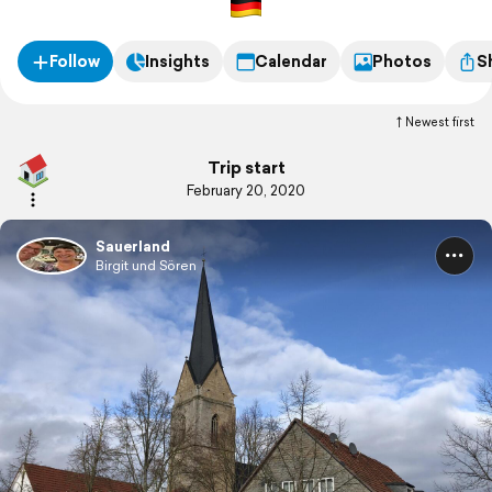
Follow
Insights
Calendar
Photos
S
Newest first
Trip start
February 20, 2020
Sauerland
Birgit und Sören