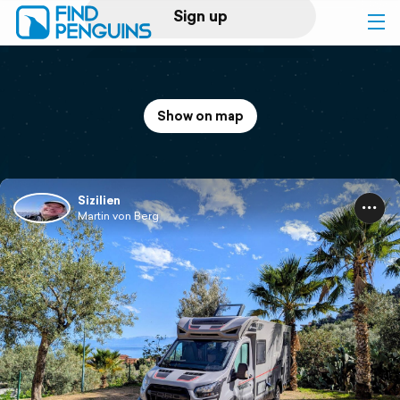
Sign up
Log in
Show on map
Home
Print a book
Sizilien
Martin von Berg
Flyover video
Explore
Support