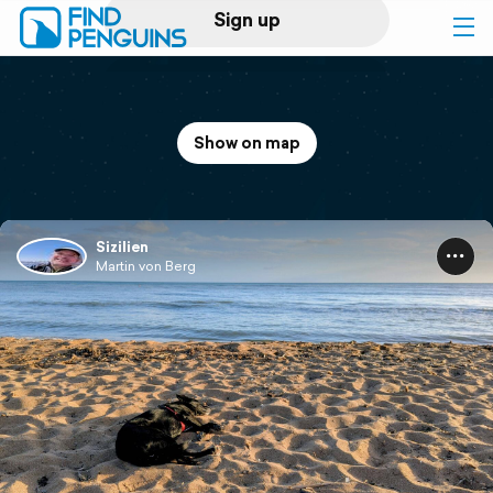
Sign up
Log in
Show on map
Home
Print a book
Sizilien
Martin von Berg
Flyover video
Explore
Support