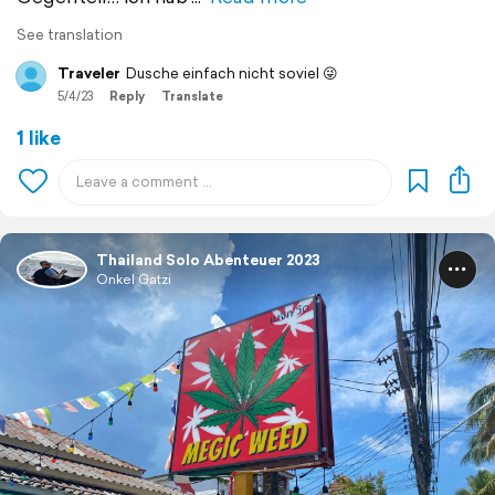
See translation
Traveler
Dusche einfach nicht soviel 😜
5/4/23
Reply
Translate
1 like
Thailand Solo Abenteuer 2023
Onkel Gatzi