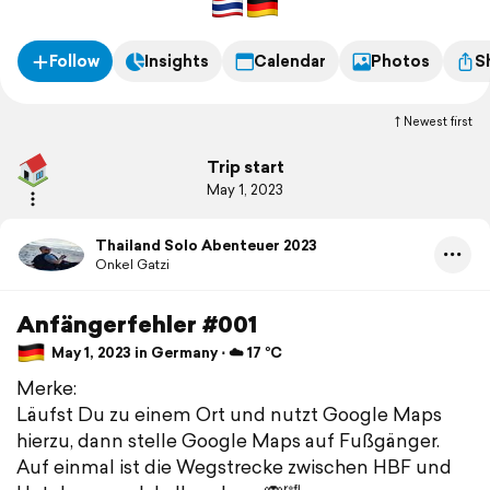
Follow
Insights
Calendar
Photos
S
Newest first
Trip start
May 1, 2023
Thailand Solo Abenteuer 2023
Onkel Gatzi
Anfängerfehler #001
May 1, 2023 in Germany ⋅ ☁️ 17 °C
Merke:
Läufst Du zu einem Ort und nutzt Google Maps
hierzu, dann stelle Google Maps auf Fußgänger.
Auf einmal ist die Wegstrecke zwischen HBF und