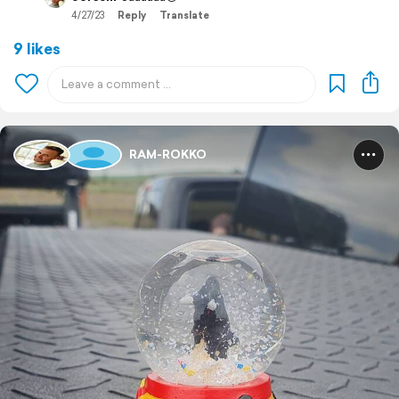
4/27/23
Reply
Translate
9 likes
RAM-ROKKO