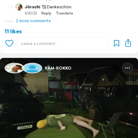
Jörschi
🥰 Dankeschön
4/30/23
Reply
Translate
2 more comments
11 likes
RAM-ROKKO