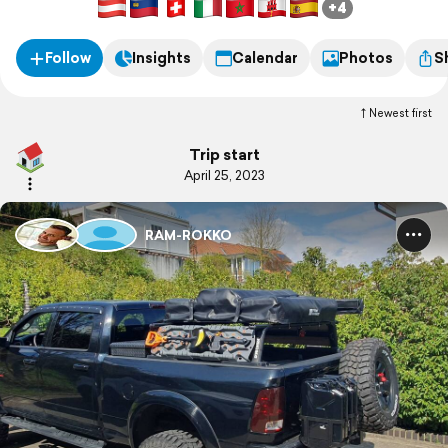
+4
Follow
Insights
Calendar
Photos
S
Newest first
Trip start
April 25, 2023
RAM-ROKKO