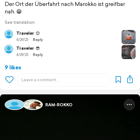
Der Ort der Überfahrt nach Marokko ist greifbar
nah. 😁
See translation
Traveler
😊
4/29/23
Reply
Traveler
😎
4/29/23
Reply
9 likes
RAM-ROKKO