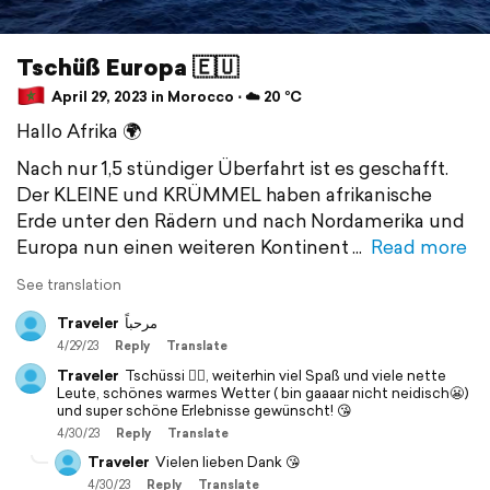
Tschüß Europa 🇪🇺
April 29, 2023 in Morocco ⋅ ☁️ 20 °C
Hallo Afrika 🌍
Nach nur 1,5 stündiger Überfahrt ist es geschafft.
Der KLEINE und KRÜMMEL haben afrikanische
Erde unter den Rädern und nach Nordamerika und
Europa nun einen weiteren Kontinent
Read more
See translation
Traveler
مرحباً
4/29/23
Reply
Translate
Traveler
Tschüssi 🙋‍♀️, weiterhin viel Spaß und viele nette
Leute, schönes warmes Wetter ( bin gaaaar nicht neidisch😬)
und super schöne Erlebnisse gewünscht! 😘
4/30/23
Reply
Translate
Traveler
Vielen lieben Dank 😘
4/30/23
Reply
Translate