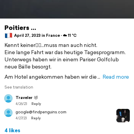
Poitiers ...
April 27, 2023 in France ⋅ ☁️ 11 °C
Kennt keiner🤷‍♂️...muss man auch nicht.
Eine lange Fahrt war das heutige Tagesprogramm.
Unterwegs haben wir in einem Pariser Golfclub
neue Bälle besorgt.
Am Hotel angekommen haben wir die
Read more
See translation
Traveler
🤣
4/26/23
Reply
google@findpenguins.com
4/27/23
Reply
4 likes