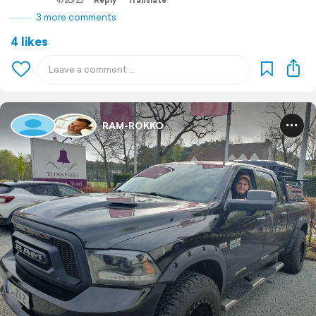
4/26/23
Reply
Translate
3 more comments
4 likes
RAM-ROKKO