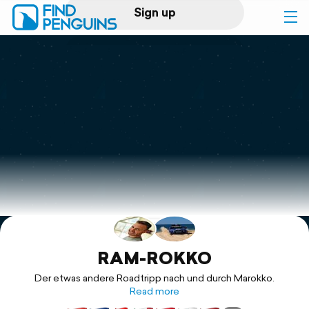
Sign up
Log in
Home
Print a book
Flyover video
Explore
Support
RAM-ROKKO
Der etwas andere Roadtripp nach und durch Marokko.
Read more