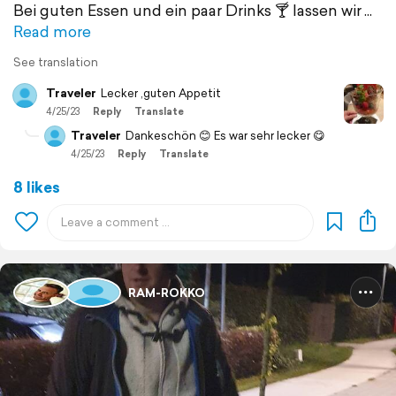
Bei guten Essen und ein paar Drinks 🍸 lassen wir
Read more
See translation
Traveler
Lecker ,guten Appetit
4/25/23
Reply
Translate
Traveler
Dankeschön 😊 Es war sehr lecker 😋
4/25/23
Reply
Translate
8 likes
RAM-ROKKO