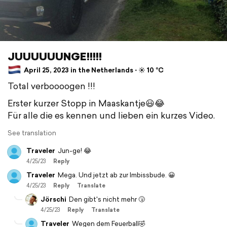
JUUUUUUNGE!!!!!
April 25, 2023 in the Netherlands ⋅ ☀️ 10 °C
Total verboooogen !!!
Erster kurzer Stopp in Maaskantje😃😂
Für alle die es kennen und lieben ein kurzes Video.
See translation
Traveler
Jun-ge! 😂
4/25/23
Reply
Traveler
Mega. Und jetzt ab zur Imbissbude. 😀
4/25/23
Reply
Translate
Jörschi
Den gibt's nicht mehr 🤧
4/25/23
Reply
Translate
Traveler
Wegen dem Feuerball🤣