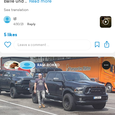
Bälle und
Read more
See translation
🤣
4/30/23
Reply
5 likes
RAM-ROKKO