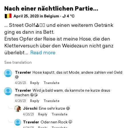
Nach einer nächtlichen Partie...
April 25, 2023 in Belgium ⋅ 🌙 4 °C
.... Street Golf⛳️🏌‍♂️ und einen weiterem Getränk
ging es dann ins Bett.
Erstes Opfer der Reise ist meine Hose, die den
Kletterversuch über den Weidezaun nicht ganz
überlebt
Read more
See translation
Traveler
Hose kaputt, das ist Mode, andere zahlen viel Geld
😅
4/26/23
Reply
Translate
Traveler
Wird ja bald warm, da kannste ne kurze draus
machen 🤪😘
4/26/23
Reply
Translate
Jörschi
Eine sehr kurze 😅
4/26/23
Reply
Translate
Traveler
Oder nen Rock 🤭