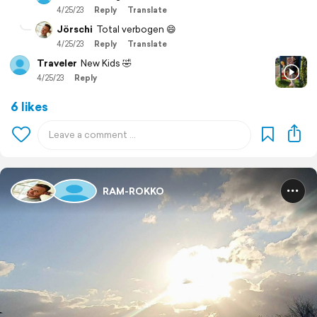
4/25/23
Reply
Translate
Jörschi
Total verbogen 😄
4/25/23
Reply
Translate
Traveler
New Kids 🤣
4/25/23
Reply
6 likes
RAM-ROKKO