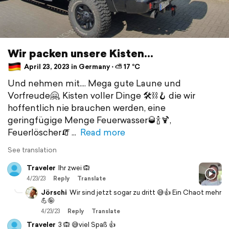
Wir packen unsere Kisten...
April 23, 2023 in Germany ⋅ ⛅ 17 °C
Und nehmen mit.... Mega gute Laune und
Vorfreude🤗, Kisten voller Dinge 🛠⛓️🪝 die wir
hoffentlich nie brauchen werden, eine
geringfügige Menge Feuerwasser🥃🍾🍹,
Feuerlöscher🧯
Read more
See translation
Traveler
Ihr zwei 🙉
4/23/23
Reply
Translate
Jörschi
Wir sind jetzt sogar zu dritt 😅👍 Ein Chaot mehr
💪🤪
4/23/23
Reply
Translate
Traveler
3 🙉 😅viel Spaß 👍