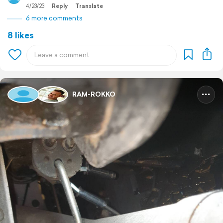
4/23/23
Reply
Translate
6 more comments
8 likes
RAM-ROKKO