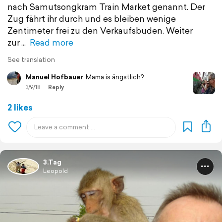
nach Samutsongkram Train Market genannt. Der
Zug fährt ihr durch und es bleiben wenige
Zentimeter frei zu den Verkaufsbuden. Weiter
zur
Read more
See translation
Manuel Hofbauer
Mama is ängstlich?
3/9/18
Reply
2 likes
3.Tag
Leopold