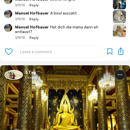
3/19/18
Reply
Manuel Hofbauer
A bissl auszaht...
3/19/18
Reply
Manuel Hofbauer
Hat dich die mama dann eh
entlaust?
3/19/18
Reply
3.Tag
Leopold