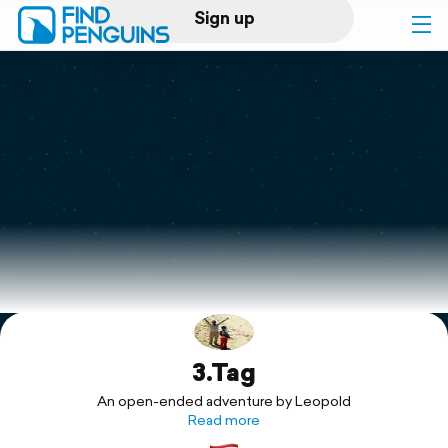
Sign up
Log in
Home
Print a book
Flyover video
Explore
3.Tag
Support
An open-ended adventure by Leopold
Read more