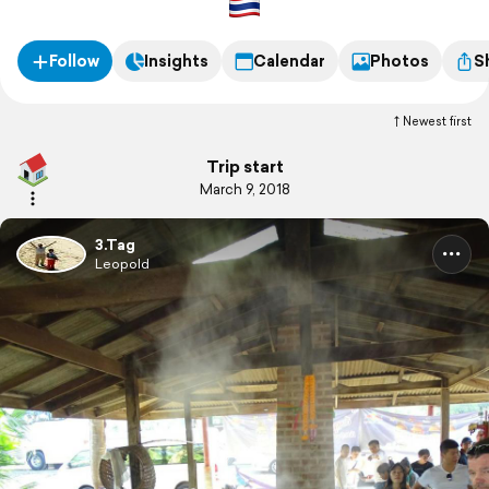
Follow
Insights
Calendar
Photos
S
Newest first
Trip start
March 9, 2018
3.Tag
Leopold