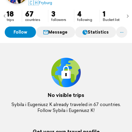
Pasjonują nas stare cywilizacje i fizyka kwantowa.
🇨🇭
Fryburg
Ta aplikacje odkryliśmy w 2024 roku i bardzo nam się
spodobała taka wymiana doświadczeń z podróży.
18
67
3
4
1
trips
countries
followers
following
Bucket list
Follow
Message
Statistics
No visible trips
Sybila i Eugeniusz K already traveled in 67 countries.
Follow Sybila i Eugeniusz K!
Get your own travel profile