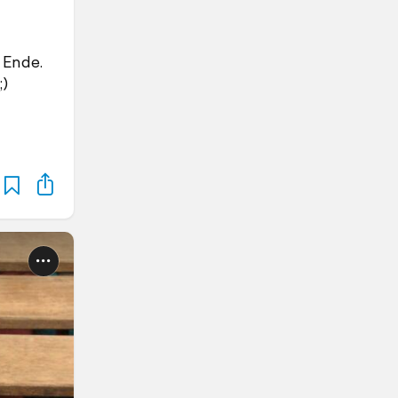
 Ende.
;)