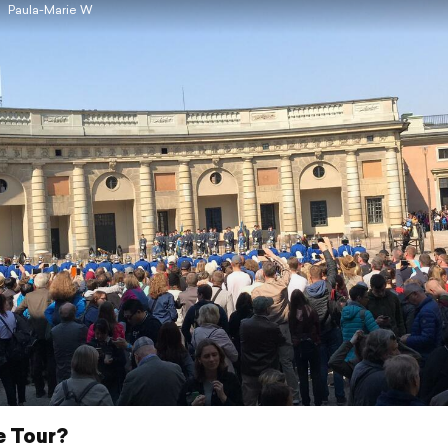
Paula-Marie W
e Tour?