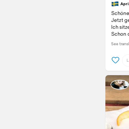
April
Schöne
Jetzt g
Ich sit
Schon d
See trans