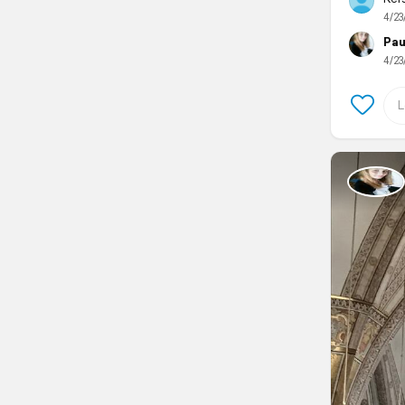
4/23
Pau
4/23