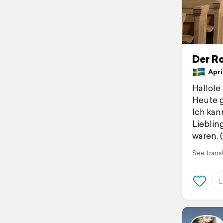
Der Ro
April
Hallöle
Heute g
Ich kan
Lieblin
waren. 
See trans