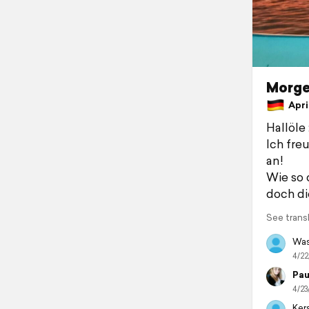
Morgen
April
Hallöle 
Ich fre
an!
Wie so 
doch di
See trans
Was
4/22
Pau
4/23
Kers