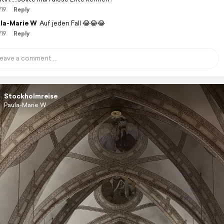
/19
Reply
la-Marie W
Auf jeden Fall 😂😂😂
/19
Reply
Stockholmreise
Paula-Marie W