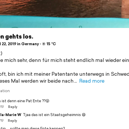
 gehts los.
 22, 2019 in Germany ⋅ ☀️ 15 °C
:)
ue mich sehr, denn für mich steht endlich mal wieder ei
oft, bin ich mit meiner Patentante unterwegs in Schwe
eses Mal werden wir beide nach
Read more
lation
 ist denn eine Pat Ente ??😝
/19
Reply
la-Marie W
Tjaa das ist ein Staatsgeheimnis 😄
/19
Reply
tin.....sollte man diese Ente kennen?