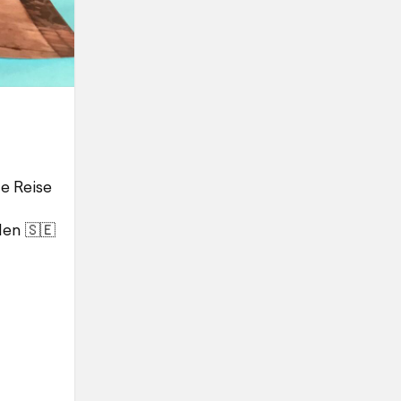
ne Reise
den 🇸🇪