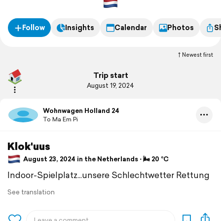
Ankunft: 12:00
Fahrtzeit 8:05
----------
Follow
Insights
Calendar
Photos
S
Abreise am 29.8.2024:
715 km
Start: 18:00
Newest first
Ankunft: 02:40
Fahrtzeit (mit 20 Minuten Pause) 8:40
Trip start
August 19, 2024
Wohnwagen Holland 24
To Ma Em Pi
Klok'uus
August 23, 2024 in the Netherlands ⋅ 🌬 20 °C
Indoor-Spielplatz...unsere Schlechtwetter Rettung
See translation