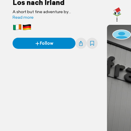
Los nach Irland
A short but fine adventure by
MEINFOTOMANN
Read more
Follow