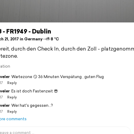
 - FR1949 - Dublin
h 21, 2017 in Germany ⋅ ⛅ 8 °C
ereit, durch den Check In, durch den Zoll - platzgenom
tezone.
lation
veler
Wartezone 😏 36 Minuten Verspätung , guten Flug
17
Reply
veler
Es ist doch Fastenzeit 😎
17
Reply
veler
Wer hat's gegessen...?
17
Reply
ore comments