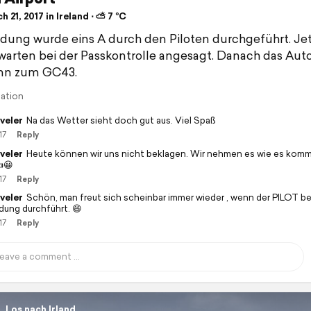
 21, 2017 in Ireland ⋅ ⛅ 7 °C
dung wurde eins A durch den Piloten durchgeführt. Jetz
warten bei der Passkontrolle angesagt. Danach das Aut
nn zum GC43.
lation
veler
Na das Wetter sieht doch gut aus. Viel Spaß
17
Reply
veler
Heute können wir uns nicht beklagen. Wir nehmen es wie es kom
👍😀
17
Reply
veler
Schön, man freut sich scheinbar immer wieder , wenn der PILOT bei
dung durchführt. 😄
17
Reply
Los nach Irland