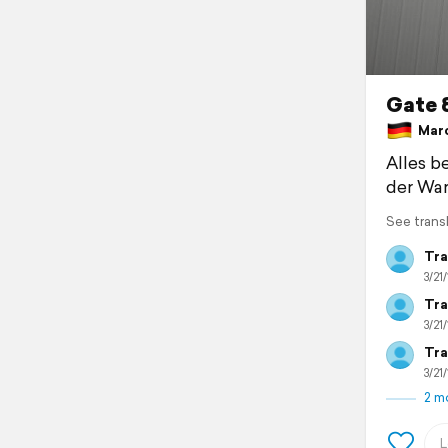
Gate 8
Marc
Alles b
der War
See trans
Tra
3/21/
Tra
3/21/
Tra
3/21/
2 m