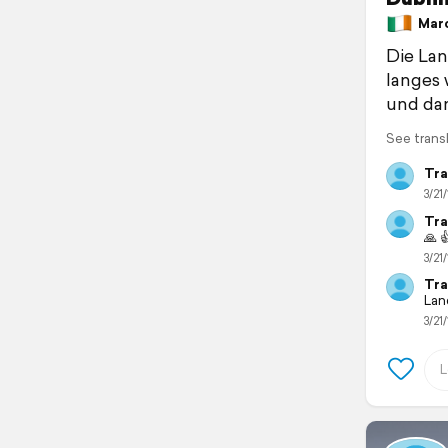
March
Die Lan
langes 
und da
See trans
Tra
3/21/
Tra
🙏 
3/21/
Tra
Lan
3/21/