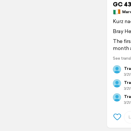
GC 4
March
Kurz na
Bray He
The fir
month a
See trans
Tra
3/21/
Tra
3/21/
Tra
3/21/