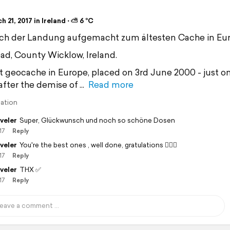
3
 21, 2017 in Ireland ⋅ ⛅ 6 °C
ch der Landung aufgemacht zum ältesten Cache in Eur
ad, County Wicklow, Ireland.
st geocache in Europe, placed on 3rd June 2000 - just o
fter the demise of
Read more
lation
veler
Super, Glückwunsch und noch so schöne Dosen
17
Reply
veler
You're the best ones , well done, gratulations 👍🏽😄
17
Reply
veler
THX ✅
17
Reply