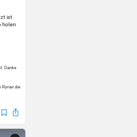
t ist
o holen
mt. Danke
 Rynair die