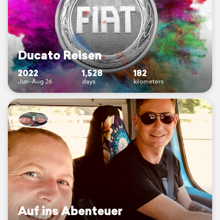
Ducato Reisen
2022
1,528
182
Jun–Aug 26
days
kilometers
Auf ins Abenteuer