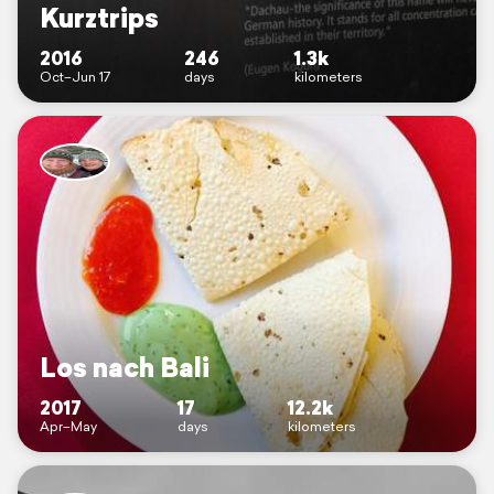
Kurztrips
2016
246
1.3k
Oct–Jun 17
days
kilometers
Los nach Bali
2017
17
12.2k
Apr–May
days
kilometers