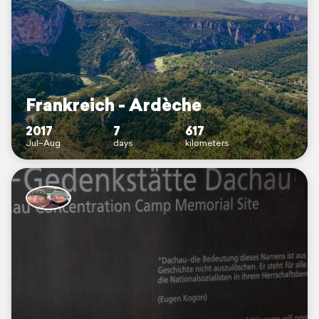
Frankreich - Ardèche
2017
7
617
Jul–Aug
days
kilometers