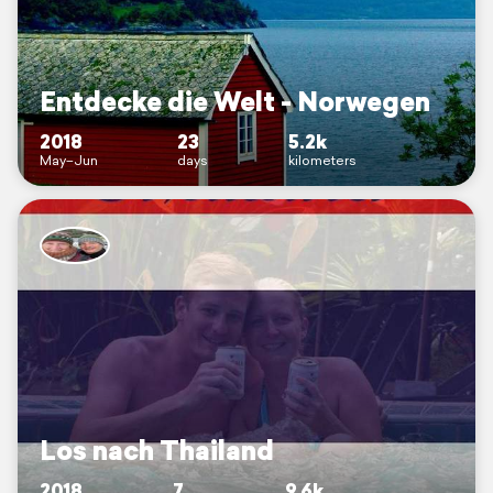
Entdecke die Welt - Norwegen
2018
23
5.2k
May–Jun
days
kilometers
Los nach Thailand
2018
7
9.6k