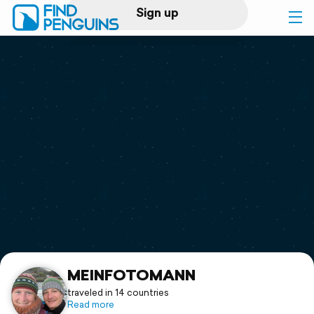
Sign up
Log in
Home
Print a book
Flyover video
Explore
Support
MEINFOTOMANN
traveled in 14 countries
Read more