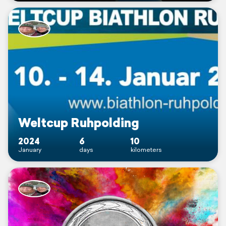
Weltcup Ruhpolding
2024
6
10
January
days
kilometers