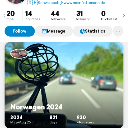
🇩🇪
Schwalbach
www.meinfotomann.de
20
14
44
31
0
trips
countries
followers
following
Bucket list
Follow
Message
Statistics
Norwegen 2024
2024
821
930
May–Aug 26
days
kilometers