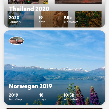
Thailand 2020
2020
19
9.5k
February
days
kilometers
Norwegen 2019
2019
18
10.5k
Aug–Sep
days
kilometers