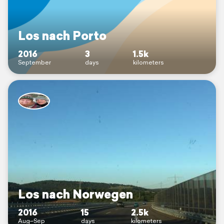
Los nach Porto
2016
3
1.5k
September
days
kilometers
Los nach Norwegen
2016
15
2.5k
Aug–Sep
days
kilometers