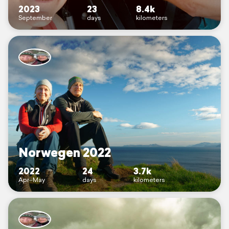
2023
23
8.4k
September
days
kilometers
Norwegen 2022
2022
24
3.7k
Apr–May
days
kilometers