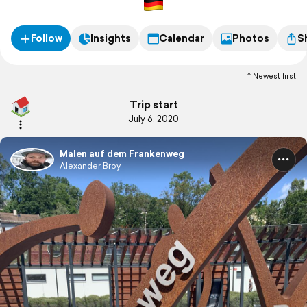
https://youtube.com/alexanderbroy
Follow
Insights
Calendar
Photos
S
Newest first
Trip start
July 6, 2020
Malen auf dem Frankenweg
Alexander Broy