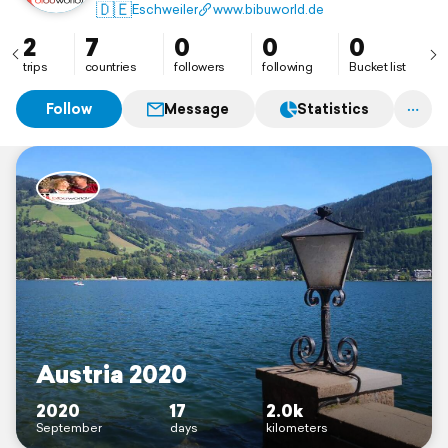
Kurztrips auf www.bibuworld.de.
🇩🇪
Eschweiler
www.bibuworld.de
Um zukünftig noch aktueller berichten zu können,
haben wir seit August 2019 auch ein Profil auf
2
7
0
0
0
findpenguins.
trips
countries
followers
following
Bucket list
Follow
Message
Statistics
Austria 2020
2020
17
2.0k
September
days
kilometers