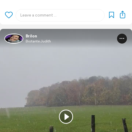
Brilon
BiotanteJudith