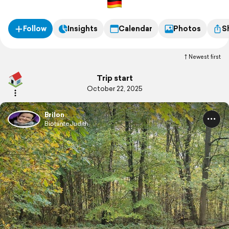
Follow
Insights
Calendar
Photos
S
Newest first
Trip start
October 22, 2025
Brilon
BiotanteJudith