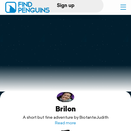
Sign up
Log in
Home
Print a book
Flyover video
Explore
Brilon
Support
A short but fine adventure by BiotanteJudith
Read more