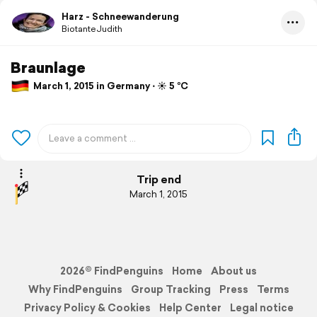
Harz - Schneewanderung
BiotanteJudith
Braunlage
March 1, 2015 in Germany ⋅ ☀️ 5 °C
Trip end
March 1, 2015
2026© FindPenguins
Home
About us
Why FindPenguins
Group Tracking
Press
Terms
Privacy Policy & Cookies
Help Center
Legal notice