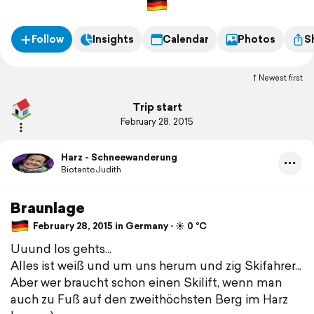
Follow
Insights
Calendar
Photos
S
Newest first
Trip start
February 28, 2015
Harz - Schneewanderung
BiotanteJudith
Braunlage
February 28, 2015 in Germany ⋅ ☀️ 0 °C
Uuund los gehts...
Alles ist weiß und um uns herum und zig Skifahrer...
Aber wer braucht schon einen Skilift, wenn man
auch zu Fuß auf den zweithöchsten Berg im Harz