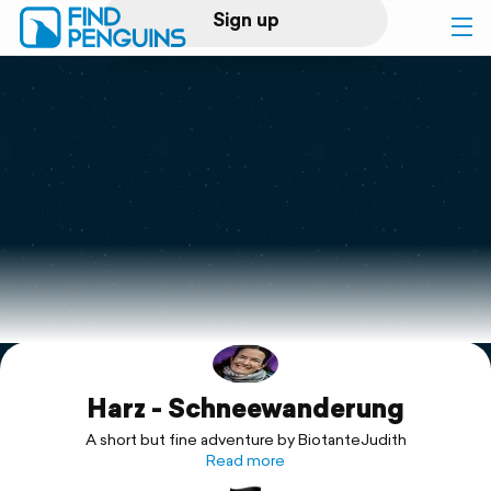
Sign up
Log in
Home
Print a book
Flyover video
Explore
Harz - Schneewanderung
Support
A short but fine adventure by BiotanteJudith
Read more