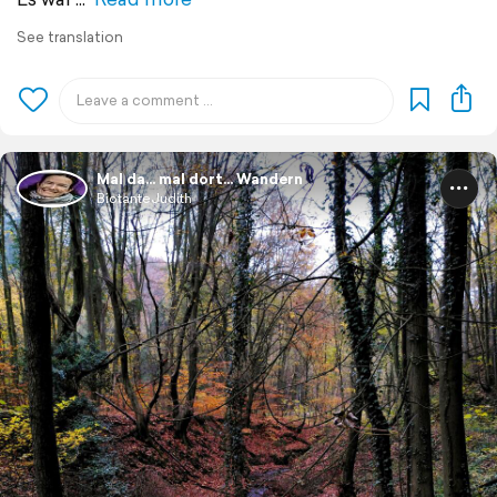
See translation
Mal da... mal dort... Wandern
BiotanteJudith