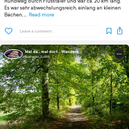
Rundweg durch Flusstäler und war ca. 20 km lang.
Es war sehr abwechslungsreich, einlang an kleinen
Bächen,
Read more
Mal da... mal dort... Wandern
BiotanteJudith