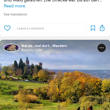
Read more
See translation
Mal da... mal dort... Wandern
BiotanteJudith