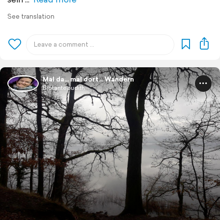
See translation
Mal da... mal dort... Wandern
BiotanteJudith