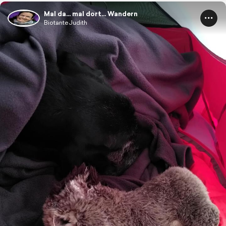
Mal da... mal dort... Wandern
BiotanteJudith