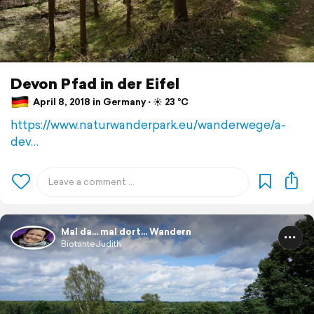
Devon Pfad in der Eifel
April 8, 2018 in Germany ⋅ ☀️ 23 °C
https://www.naturwanderpark.eu/wanderwege/a-
dev…
Mal da... mal dort... Wandern
BiotanteJudith