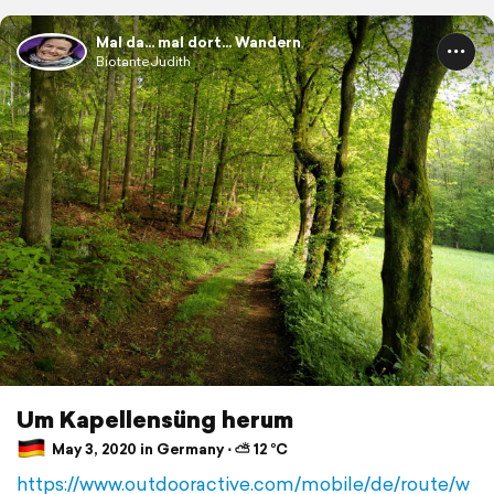
Mal da... mal dort... Wandern
BiotanteJudith
Um Kapellensüng herum
May 3, 2020 in Germany ⋅ ⛅ 12 °C
https://www.outdooractive.com/mobile/de/route/w