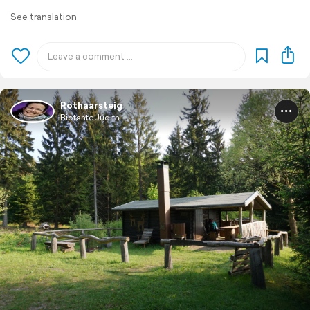
See translation
Rothaarsteig
BiotanteJudith