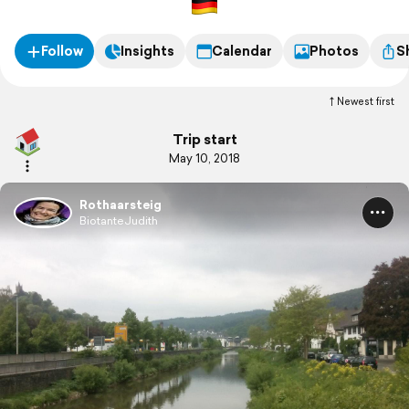
Follow
Insights
Calendar
Photos
S
Newest first
Trip start
May 10, 2018
Rothaarsteig
BiotanteJudith