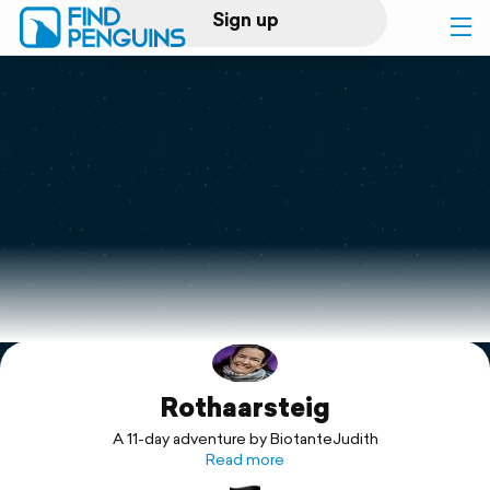
Sign up
Log in
Home
Print a book
Flyover video
Explore
Rothaarsteig
Support
A 11-day adventure by BiotanteJudith
Read more