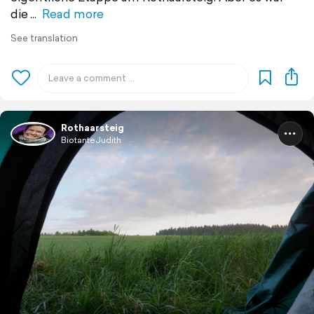
die
Read more
See translation
Rothaarsteig
BiotanteJudith