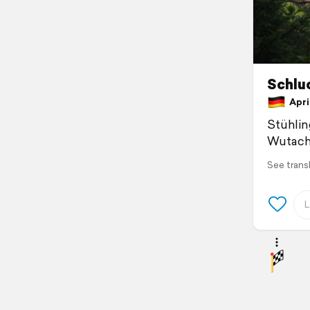
Schluc
April
Stühli
Wutachf
See trans