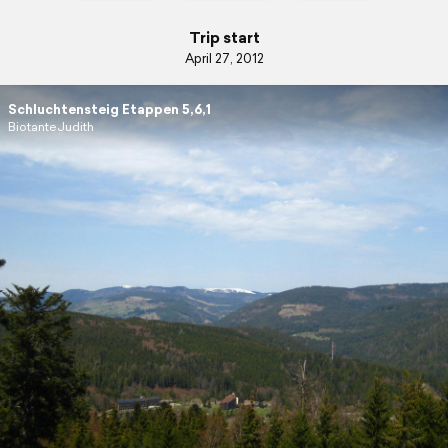
Trip start
April 27, 2012
Schluchtensteig Etappen 5,6,1
BiotanteJudith