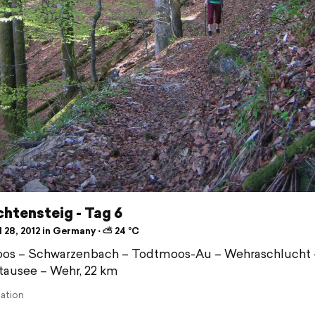
htensteig - Tag 6
 28, 2012 in Germany ⋅ ⛅ 24 °C
os – Schwarzenbach – Todtmoos-Au – Wehraschlucht 
ausee – Wehr, 22 km
lation