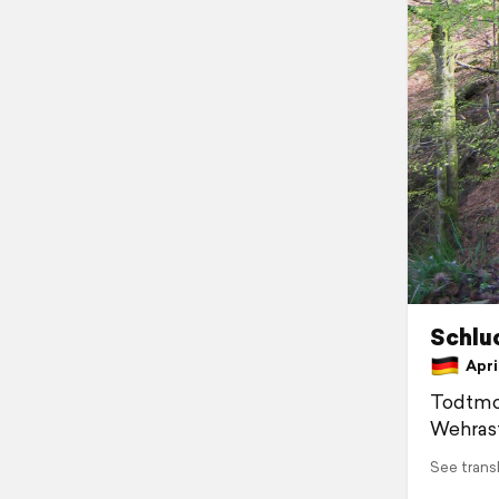
Schluc
April
Todtmo
Wehrast
See trans