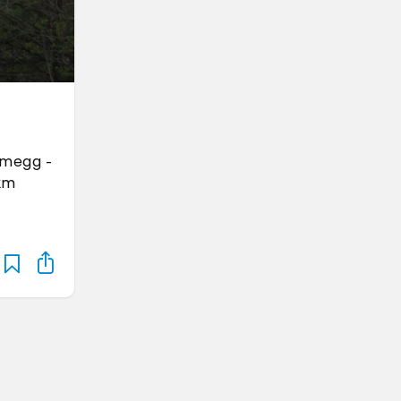
umegg -
 km