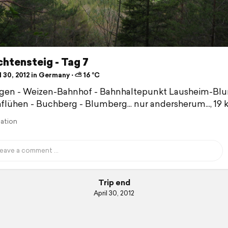
htensteig - Tag 7
 30, 2012 in Germany ⋅ ⛅ 16 °C
ngen - Weizen-Bahnhof - Bahnhaltepunkt Lausheim-Bl
lühen - Buchberg - Blumberg... nur andersherum..., 19
lation
Trip end
April 30, 2012