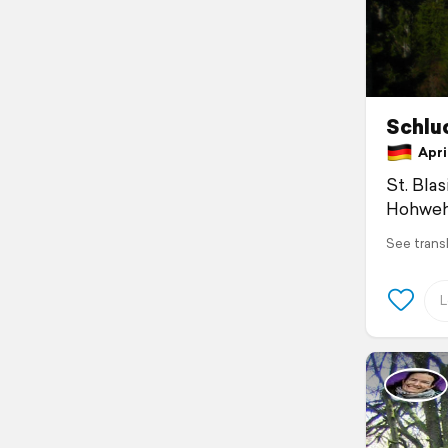
Schluc
April
St. Bla
Hohweh
See trans