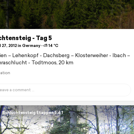
htensteig - Tag 5
 27, 2012 in Germany ⋅ ⛅ 14 °C
sien – Lehenkopf - Dachsberg – Klosterweiher - Ibach –
raschlucht - Todtmoos, 20 km
lation
Schluchtensteig Etappen 5,6,1
BiotanteJudith