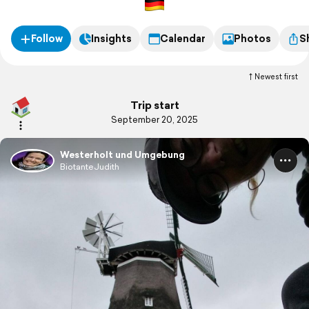
Follow
Insights
Calendar
Photos
S
Newest first
Trip start
September 20, 2025
Westerholt und Umgebung
BiotanteJudith