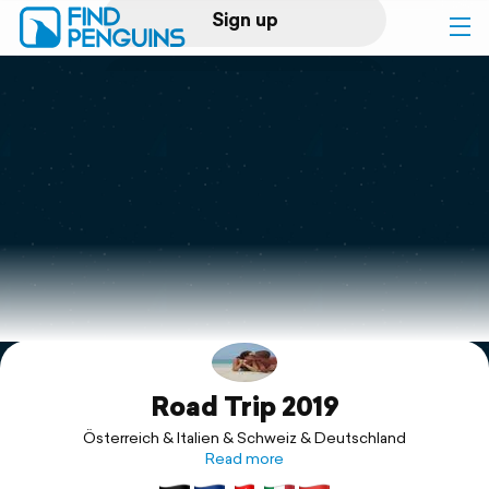
Sign up
Log in
Home
Print a book
Flyover video
Explore
Road Trip 2019
Support
Österreich & Italien & Schweiz & Deutschland
Read more