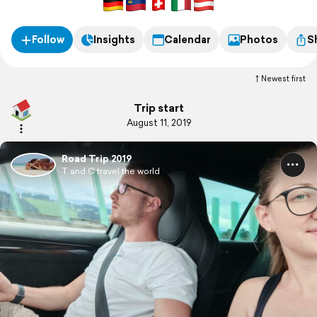
Follow
Insights
Calendar
Photos
S
Newest first
Trip start
August 11, 2019
Road Trip 2019
T and C travel the world