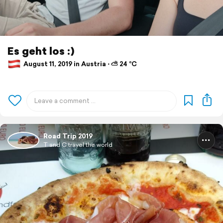
Es geht los :)
August 11, 2019 in Austria ⋅ ⛅ 24 °C
Road Trip 2019
T and C travel the world