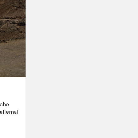
iche
 allemal