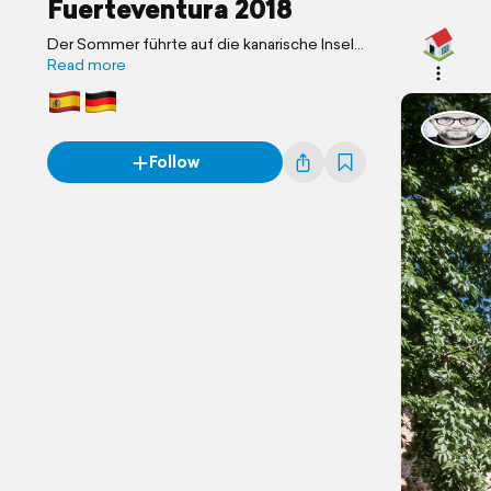
Fuerteventura 2018
Der Sommer führte auf die kanarische Insel
Fuertevenura, die mit ihrem recht spröden
Read more
oder kargen Charme durchaus begeistern
kann.
Follow