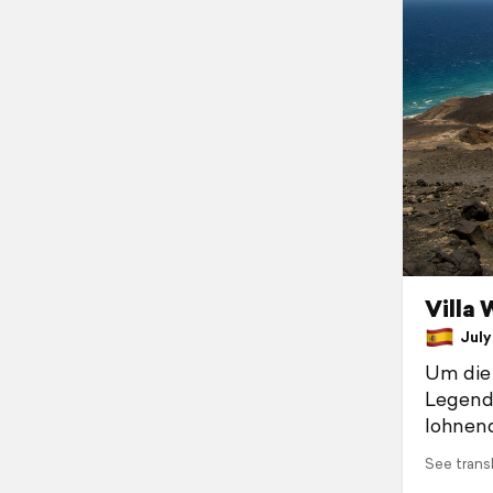
Villa 
July 
Um die 
Legende
lohnend
See trans