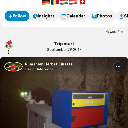
Follow
Insights
Calendar
Photos
S
Newest first
Trip start
September 29, 2017
Rumänien Herbst Einsatz
David Unterwegs