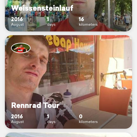
Weissensteinlauf
2016
1
16
August
days
kilometers
Rennrad Tour
2016
1
0
August
days
kilometers