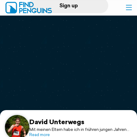
Sign up
Log in
Home
Print a book
Flyover video
Explore
Support
David Unterwegs
Mit meinen Eltern habe ich in frühren jungen Jahren
ganz Skandinavien in mehreren 5 Wochen Ferien
Read more