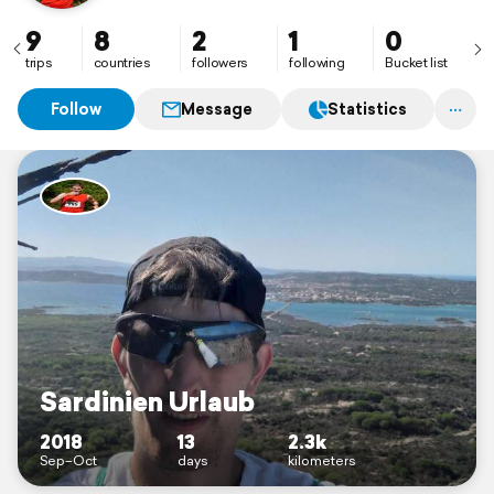
entdeckt. Jetzt würde ich gerne die Orte wieder
besuchen, begleitet mich dabei.
9
8
2
1
0
trips
countries
followers
following
Bucket list
Follow
Message
Statistics
Sardinien Urlaub
2018
13
2.3k
Sep–Oct
days
kilometers