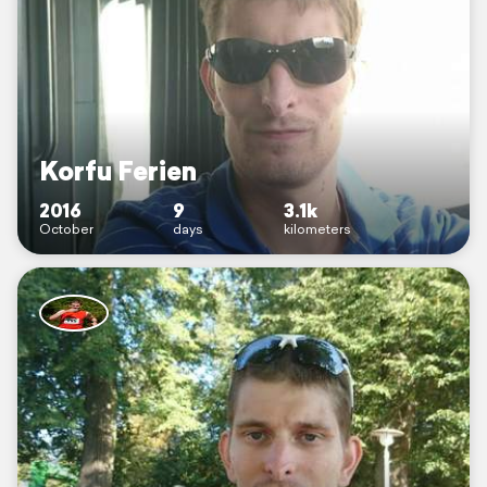
Korfu Ferien
2016
9
3.1k
October
days
kilometers