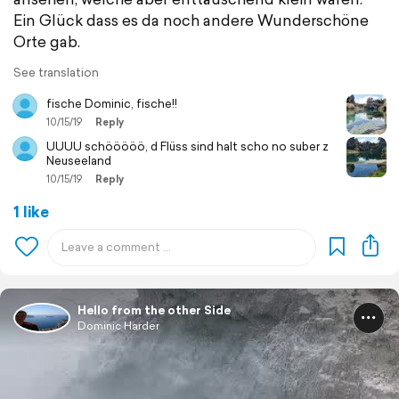
Ein Glück dass es da noch andere Wunderschöne
Orte gab.
See translation
fische Dominic, fische!!
10/15/19
Reply
UUUU schööööö, d Flüss sind halt scho no suber z
Neuseeland
10/15/19
Reply
1 like
Hello from the other Side
Dominic Harder