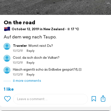
On the road
October 12, 2019 in New Zealand ⋅ ☀️ 17 °C
Auf dem weg nach Taupo.
Traveler
Womit reist Du?
10/12/19
Reply
Cool, da isch doch de Vulkan?
10/12/19
Reply
Häsch eigentli scho äs Erdbebe gespürt?💪🏻
10/12/19
Reply
6 more comments
1 like