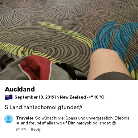
Auckland
September 18, 2019 in New Zealand ⋅ ⛅ 10 °C
S Land hani schomol gfunde😊
Traveler
So wünschi viel Spass und unvergesslichi Erlebnis
🍀 und freumi uf alles wo uf Dim hardysblog landet 😃
9/17/19
Reply