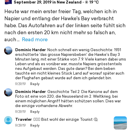
September 29, 2019 in New Zealand ⋅ ☀️ 19 °C
Heute war mein erster freier Tag, welchen ich in
Napier und entlang der Hawke's Bay verbracht
habe. Das Autofahren auf der linken seite fühlt sich
nach den ersten 20 km nicht mehr so falsch an,
auch
Read more
Dominic Harder
Noch schnell ein wenig Geschichte: 1931
erschütterte 'das grosse Napiersbeben' die Hawke's Bay 3
Minuten lang, mit einer Stärke von 7.9. Viele kamen dabei ums
Leben und als es vorüber war, musste Napiers grösstenteils
neu Aufgebaut werden. Das gute daran? Bei dem beben
tauchte ein nicht kleines Stück Land auf worauf später auch
der Flughafen gebaut wurde auf dem ich gelandet bin.
9/29/19
Reply
Dominic Harder
Geschichte Teil 2: Die Kanone auf dem
Foto ist eine von 220, die Neuseeland im 2. Weltkrieg, bei
einem möglichen Angriff hätten schützen sollen. Dies war
die einzige vorhandene Abwehr.
9/29/19
Reply
Traveler
👍🏻😎 Bist wohl der einzige Tourist 🤔
9/29/19
Reply