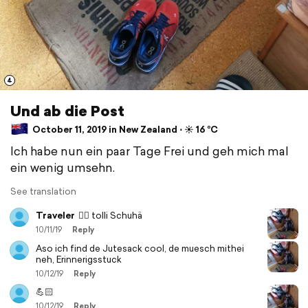
4
Und ab die Post
October 11, 2019 in New Zealand ⋅ ☀️ 16 °C
Ich habe nun ein paar Tage Frei und geh mich mal
ein wenig umsehn.
See translation
Traveler
👍🏻 tolli Schuhä
10/11/19
Reply
Aso ich find de Jutesack cool, de muesch mithei
neh, Erinnerigsstuck
10/12/19
Reply
💪🏻
10/12/19
Reply