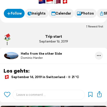
Follow
Insights
Calendar
Photos
S
Newest first
Trip start
September 16, 2019
Hello from the other Side
Dominic Harder
Los gehts:
September 16, 2019 in Switzerland ⋅ ☀️ 21 °C