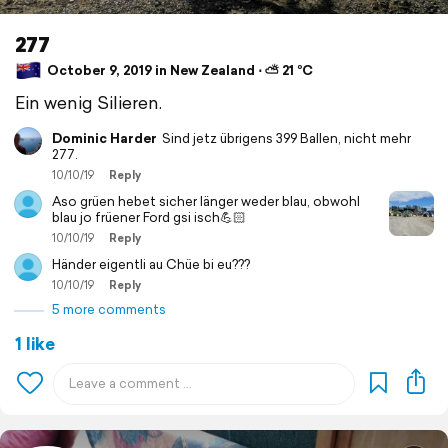
277
October 9, 2019 in New Zealand ⋅ ⛅ 21 °C
Ein wenig Silieren.
Dominic Harder
Sind jetz übrigens 399 Ballen, nicht mehr
277.
10/10/19
Reply
Aso grüen hebet sicher länger weder blau, obwohl
blau jo früener Ford gsi isch💪🏻
10/10/19
Reply
Händer eigentli au Chüe bi eu???
10/10/19
Reply
5 more comments
1 like