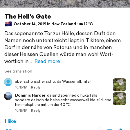
The Hell's Gate
October 14, 2019 in New Zealand ⋅ ☁️ 12 °C
Das sogenannte Tor zur Hölle, dessen Duft den
Namen noch unterstreicht liegt in Tikitere, einem
Dorf in der nähe von Rotorua und in manchen
dieser Heissen Quellen würde man wohl Wort-
wörtlich in
Read more
See translation
aber schö ischer scho, dä Wasserfall, mfall
10/15/19
Reply
Dominic Harder
da sind aber ned d huka falls
sondern da isch de heissischt wasserwall ide südliche
himmelsphäre mit um die 40 °C.
10/15/19
Reply
1 like