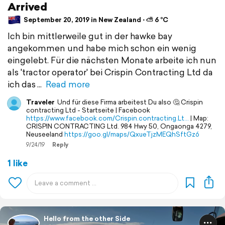
Arrived
September 20, 2019 in New Zealand ⋅ ⛅ 6 °C
Ich bin mittlerweile gut in der hawke bay
angekommen und habe mich schon ein wenig
eingelebt. Für die nächsten Monate arbeite ich nun
als 'tractor operator' bei Crispin Contracting Ltd da
ich das
Read more
Traveler
Und für diese Firma arbeitest Du also 🤔 Crispin
contracting Ltd - Startseite | Facebook
https://www.facebook.com/Crispin.contracting.Lt…
| Map:
CRISPIN CONTRACTING Ltd. 984 Hwy 50, Ongaonga 4279,
Neuseeland
https://goo.gl/maps/QxueTjzMEQhSftGz6
9/24/19
Reply
1 like
Hello from the other Side