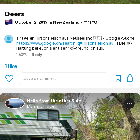
Deers
October 2, 2019 in New Zealand ⋅ ⛅ 11 °C
Traveler
Hirschfleisch aus Neuseeland 🇳🇿 - Google-Suche
https://www.google.ch/search?q=Hirschfleisch au…
| Die 🦌-
Haltung bei euch sieht sehr 🦌-freundlich aus.
10/3/19
Reply
1 like
Hello from the other Side
Dominic Harder