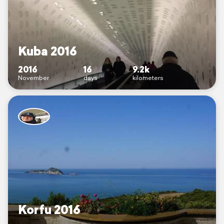
Kuba 2016
2016
16
9.2k
November
days
kilometers
Korfu 2016