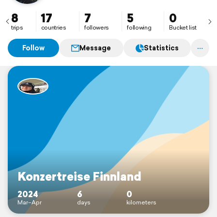
8
17
7
5
0
trips
countries
followers
following
Bucket list
Follow
Message
Statistics
Konzertreise Finnland
2024
6
0
Mar–Apr
days
kilometers