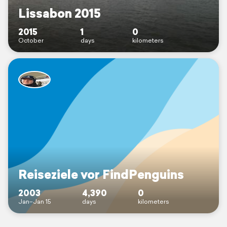
Lissabon 2015
2015
1
0
October
days
kilometers
Reiseziele vor FindPenguins
2003
4,390
0
Jan–Jan 15
days
kilometers