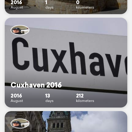
2016
1
0
August
days
kilometers
Cuxhaven 2016
2016
13
212
August
days
kilometers