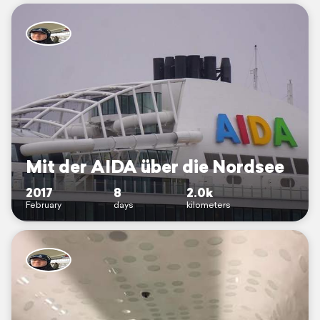
Mit der AIDA über die Nordsee
2017
8
2.0k
February
days
kilometers