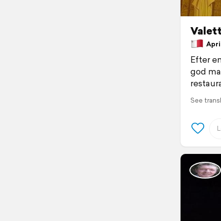
Valet
April
Efter en
god mad
restaur
See trans