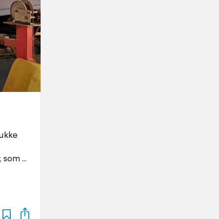
mukke
, som