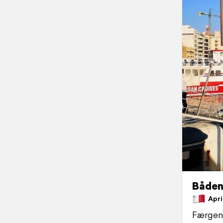
Båden
April
Færgen 