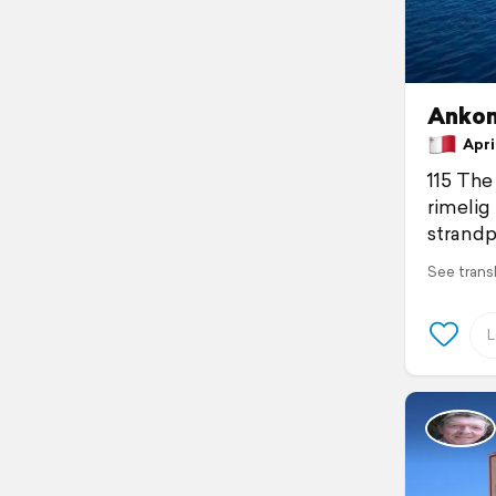
Ankomm
April
115 The 
rimelig
strand
See trans