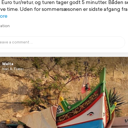
3 Euro tur/retur, og turen tager godt 5 minutter. Båden se
lve time. Uden for sommersæsonen er sidste afgang fra
ore
lation
Malta
Ivan A. Fræer