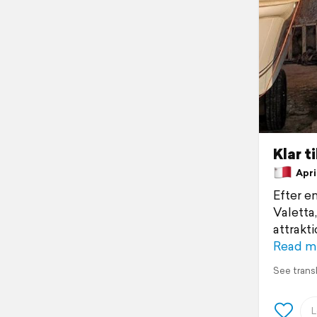
Klar t
April
Efter e
Valetta
attrakt
Read m
See trans