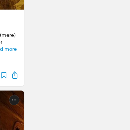
l (mere)
r
d more