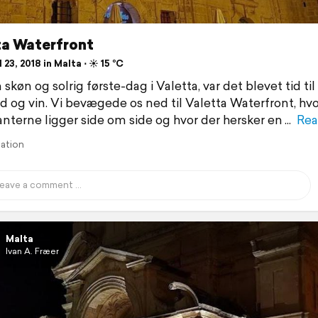
ta Waterfront
 23, 2018 in Malta ⋅ ☀️ 15 °C
 skøn og solrig første-dag i Valetta, var det blevet tid ti
 og vin. Vi bevægede os ned til Valetta Waterfront, hvo
anterne ligger side om side og hvor der hersker en
Rea
lation
Malta
Ivan A. Fræer