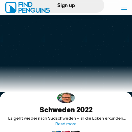
Sign up
Log in
Home
Print a book
Flyover video
Explore
Schweden 2022
Support
Es geht wieder nach Südschweden – all die Ecken erkunden,
die wir 2019 noch nicht gesehen haben. Sommer in Schweden,
Read more
wir kommen.