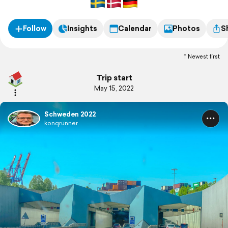
Follow
Insights
Calendar
Photos
S
Newest first
Trip start
May 15, 2022
Schweden 2022
konqrunner