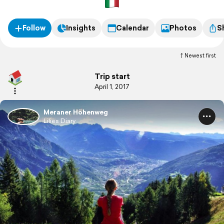
Follow
Insights
Calendar
Photos
S
Newest first
Trip start
April 1, 2017
Meraner Höhenweg
Lilies Diary