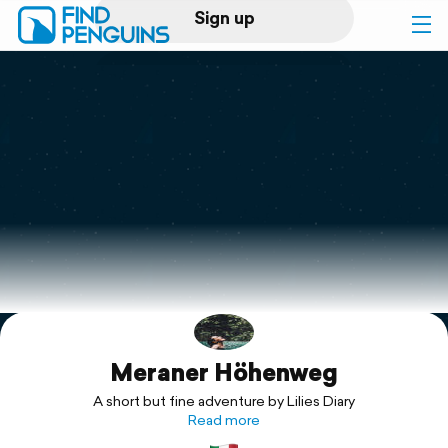
Sign up
Log in
Home
Print a book
Flyover video
Explore
Meraner Höhenweg
Support
A short but fine adventure by Lilies Diary
Read more