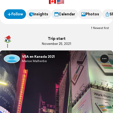
Follow
Insights
Calendar
Photos
S
Newest first
Trip start
November 25, 2021
VSA en Kanada 2021
Marise Malherbe