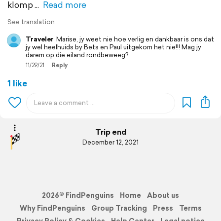
klomp
Read more
See translation
Traveler
Marise, jy weet nie hoe verlig en dankbaar is ons dat
jy wel heelhuids by Bets en Paul uitgekom het nie!!! Mag jy
darem op die eiland rondbeweeg?
11/29/21
Reply
1 like
Trip end
December 12, 2021
2026© FindPenguins
Home
About us
Why FindPenguins
Group Tracking
Press
Terms