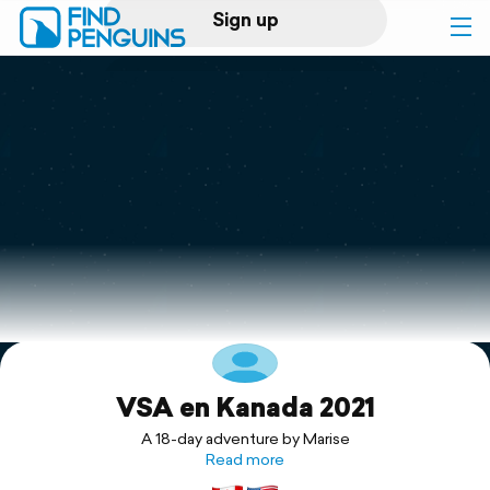
Sign up
Log in
Home
Print a book
Flyover video
Explore
VSA en Kanada 2021
Support
A 18-day adventure by Marise
Read more