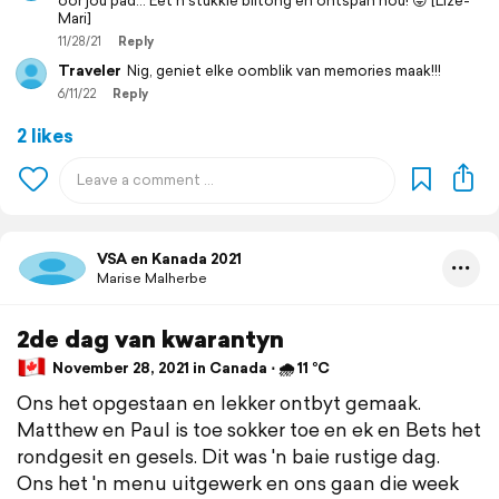
oor jou pad... Eet n stukkie biltong en ontspan nou! 😝 [Lize-
Mari]
11/28/21
Reply
Traveler
Nig, geniet elke oomblik van memories maak!!!
6/11/22
Reply
2 likes
VSA en Kanada 2021
Marise Malherbe
2de dag van kwarantyn
November 28, 2021 in Canada ⋅ 🌧 11 °C
Ons het opgestaan en lekker ontbyt gemaak.
Matthew en Paul is toe sokker toe en ek en Bets het
rondgesit en gesels. Dit was 'n baie rustige dag.
Ons het 'n menu uitgewerk en ons gaan die week