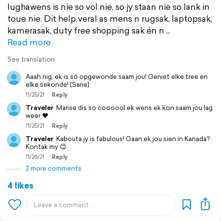
lughawens is nie so vol nie, so jy staan nie so lank in
toue nie. Dit help veral as mens n rugsak, laptopsak,
kamerasak, duty free shopping sak én n
Read more
See translation
Aaah nig, ek is só opgewonde saam jou! Geniet elke tree en
elke sekonde! [Sarie]
11/25/21
Reply
Traveler
Marise dis so coooool ek wens ek kon saam jou lag
weer ❤️
11/25/21
Reply
Traveler
Kabouta jy is fabulous! Gaan ek jou sien in Kanada?
Kontak my 😊
11/26/21
Reply
2 more comments
4 likes