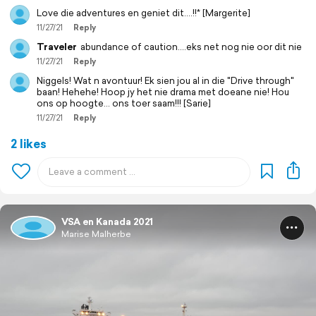
Love die adventures en geniet dit….!!* [Margerite]
11/27/21
Reply
Traveler
abundance of caution....eks net nog nie oor dit nie
11/27/21
Reply
Niggels! Wat n avontuur! Ek sien jou al in die "Drive through"
baan! Hehehe! Hoop jy het nie drama met doeane nie! Hou
ons op hoogte... ons toer saam!!! [Sarie]
11/27/21
Reply
2 likes
VSA en Kanada 2021
Marise Malherbe