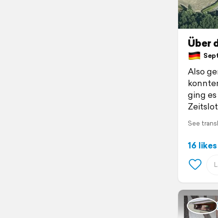
Über 
Sept
Also g
konnten
ging es
Zeitslot
See trans
16 likes