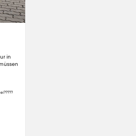
ur in
 müssen
ei?????