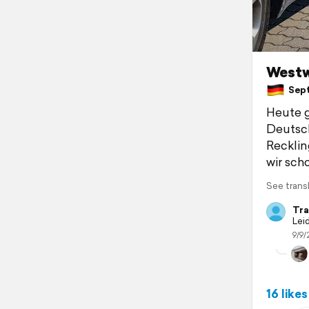
Westw
Sept
Heute g
Deutsch
Recklin
wir sch
See trans
Tra
Leid
9/9/
16 likes