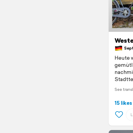
Weste
Sept
Heute w
gemütli
nachmit
Stadtte
See trans
15 likes