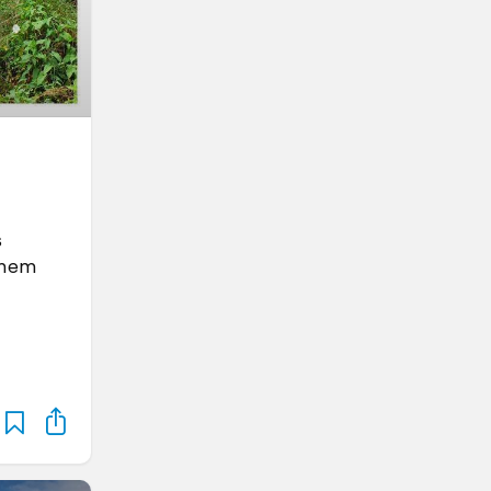
s
einem