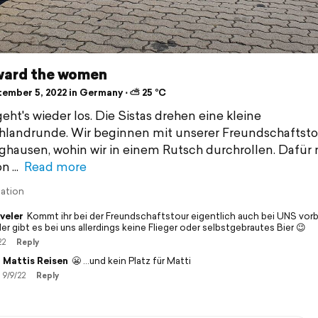
ard the women
ember 5, 2022 in Germany ⋅ ⛅ 25 °C
eht's wieder los. Die Sistas drehen eine kleine
landrunde. Wir beginnen mit unserer Freundschaftsto
ghausen, wohin wir in einem Rutsch durchrollen. Dafür
on
Read more
lation
veler
Kommt ihr bei der Freundschaftstour eigentlich auch bei UNS vorb
er gibt es bei uns allerdings keine Flieger oder selbstgebrautes Bier 😉
22
Reply
Mattis Reisen
😬 ...und kein Platz für Matti
9/9/22
Reply