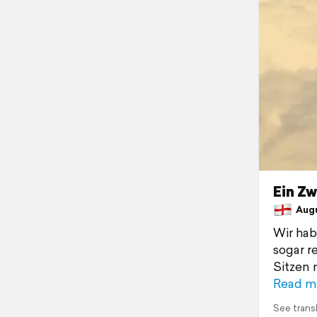
Ein Z
Augus
Wir hab
sogar r
Sitzen 
Read m
See trans