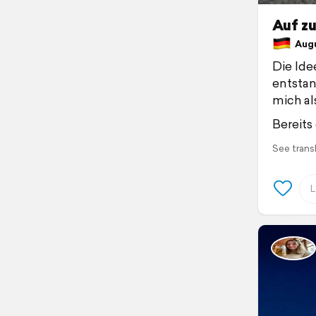
Auf zu
Augus
Die Ide
entstan
mich als
Bereits
See trans