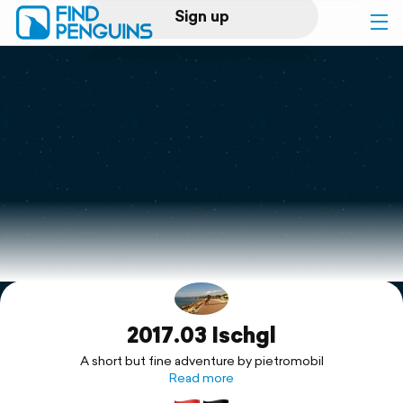
Sign up
Log in
Home
Print a book
Flyover video
Explore
2017.03 Ischgl
Support
A short but fine adventure by pietromobil
Read more