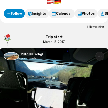
Follow
Insights
Calendar
Photos
S
Newest first
Trip start
March 15, 2017
2017.03 Ischgl
pietromobil