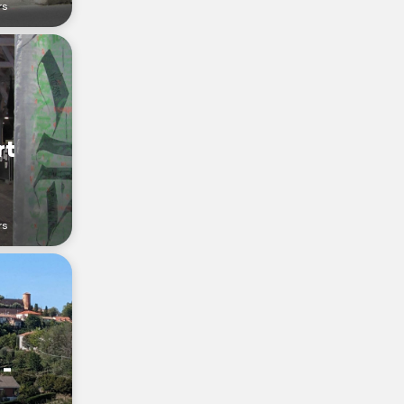
rs
rt
rs
 -