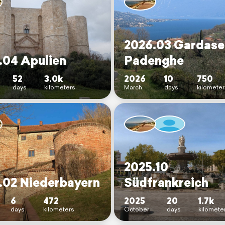
2026.03 Gardase
.04 Apulien
Padenghe
52
3.0k
2026
10
750
days
kilometers
March
days
kilomete
2025.10
.02 Niederbayern
Südfrankreich
6
472
2025
20
1.7k
days
kilometers
October
days
kilomete