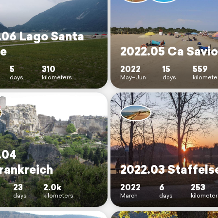
.06 Lago Santa
e
2022.05 Ca Savio
5
310
2022
15
559
days
kilometers
May–Jun
days
kilomete
.04
rankreich
2022.03 Staffels
23
2.0k
2022
6
253
days
kilometers
March
days
kilometer