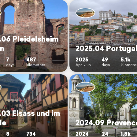
.06 Pleidelsheim
in
2025.04 Portuga
7
487
2025
49
5.1k
days
kilometers
Apr–Jun
days
kilomete
.03 Elsass und im
le
2024.09 Provenc
8
734
2024
24
1.8k