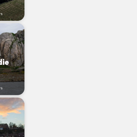
rs
die
rs