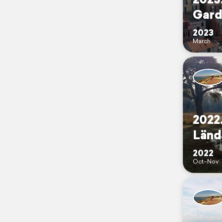
Gard
2023
March
2022
Länd
2022
Oct–Nov