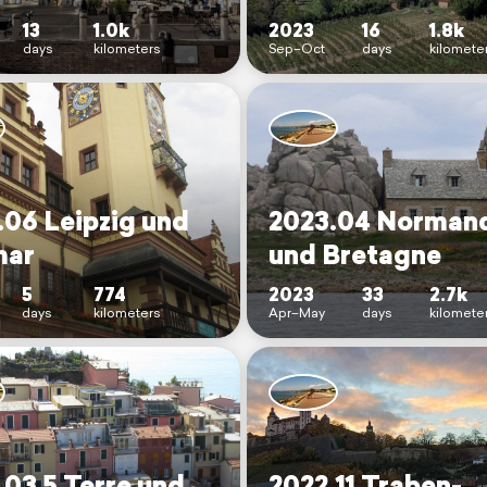
13
1.0k
2023
16
1.8k
days
kilometers
Sep–Oct
days
kilomete
.06 Leipzig und
2023.04 Norman
mar
und Bretagne
5
774
2023
33
2.7k
days
kilometers
Apr–May
days
kilomete
.03 5 Terre und
2022.11 Traben-