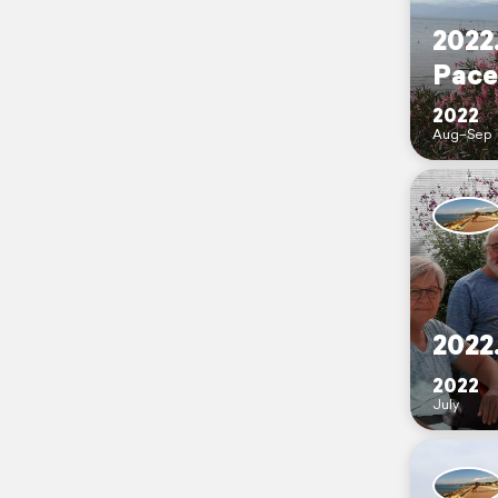
2022
Pace
2022
Aug–Sep
2022
2022
July