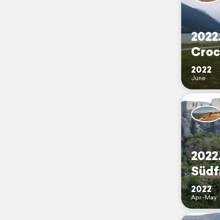
2022
Croc
2022
June
2022
Südf
2022
Apr–May