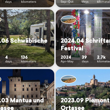
days
kilometers
Sep–Oct
days
kilomete
.06 Schwäbische
2024.04 Schrifta
Festival
4
136
2024
39
2.7k
days
kilometers
Apr–May
days
kilomete
.03 Mantua und
2023.09 Piemont
asee
Ortasee