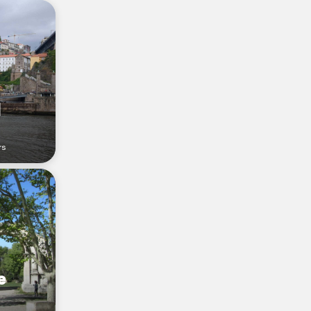
l
rs
e