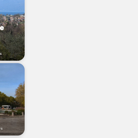
e
rs
rs