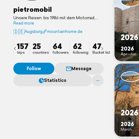
pietromobil
Unsere Reisen: bis 1986 mit dem Motorrad,
dann bis 2015 mit dem Fahrrad und seit 2015
Read more
mit dem Wohnmobil (und Fahrrad) unterwegs.
🇩🇪
Augsburg
mountainhome.de
Hobbies sind Fußball, Fahrrad, Wohnmobil,
2026
Eishockey und Computer.
157
25
64
62
47
2026
trips
countries
followers
following
Bucket list
Apr–Jun
Follow
Message
Statistics
2026
2026
March