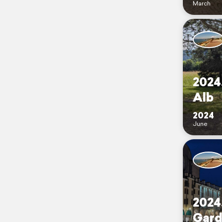
March
2024
Alb
2024
June
2024
Gard