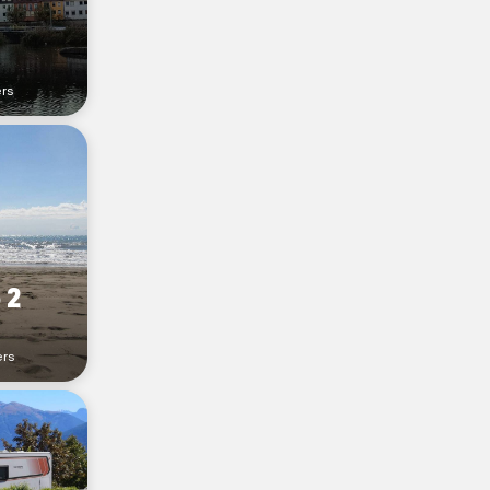
ers
 2
ers