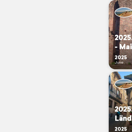
2025
- Ma
2025
June
2025
Länd
2025