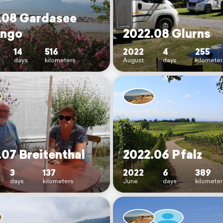
.08 Gardasee
ngo
2022.08 Glurns
14
516
2022
4
255
days
kilometers
August
days
kilometer
.07 Breitenthal
2022.06 Pfalz
3
137
2022
6
389
days
kilometers
June
days
kilometer