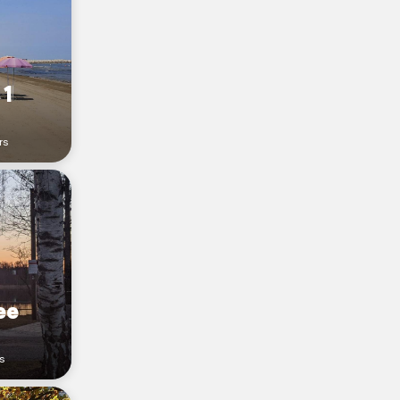
 1
rs
ee
s