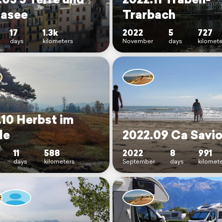
asee
Trarbach
17
1.3k
2022
5
727
days
kilometers
November
days
kilomet
.10 Herbst im
le
2022.09 Ca Savio
11
588
2022
8
991
days
kilometers
September
days
kilomet